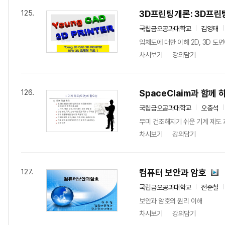
3D프린팅개론: 3D프린
125.
국립금오공과대학교
김영태
입체도에 대한 이해 2D, 3D 도면
차시보기
강의담기
SpaceClaim과 함께 
126.
국립금오공과대학교
오충석
무미 건조해지기 쉬운 기계 제도 과목
차시보기
강의담기
컴퓨터 보안과 암호
127.
국립금오공과대학교
전준철
보안과 암호의 원리 이해
차시보기
강의담기