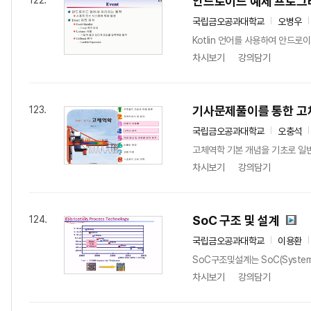
안드로이드 예제 프로그
122.
국립금오공과대학교
오병우
Kotlin 언어를 사용하여 안드
차시보기
강의담기
기사문제풀이를 통한 고
123.
국립금오공과대학교
오충석
고체역학 기본 개념을 기초로 일반
차시보기
강의담기
SoC 구조 및 설계
124.
국립금오공과대학교
이용환
SoC구조및설계는 SoC(Syste
차시보기
강의담기