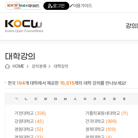
로
로
로
바
로그인
이용가이드
대시보드
가
가
가
로
기
기
기
가
(skip
기
to
강의
content)
대학
대학강의
기관
HOME
강의분류
대학강의
전공
전국
194
개 대학에서 제공한
15,515
개의 대학 강의를 만나보세요!
테마
ㄱ
ㄴ
ㄷ
ㄹ
ㅁ
ㅂ
ㅅ
ㅇ
ㅈ
ㅊ
ㅍ
ㅎ
가천대학교
(336)
가톨릭꽃동네대학교
(11)
강원대학교
(45)
건국대학교
(999)
경동대학교
(52)
경북대학교
(109)
경일대학교
(23)
경희대학교
(4)