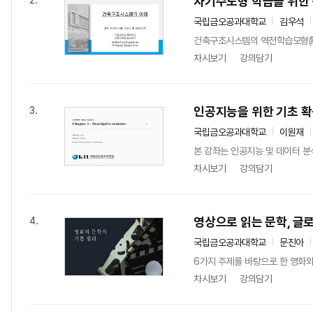
자기주도형 학습을 위한
2.
국립금오공과대학교
김우석
건축구조시스템의 역전학습모형(Fli
차시보기
강의담기
인공지능을 위한 기초 확
3.
국립금오공과대학교
이원재
본 강좌는 인공지능 및 데이터 분
차시보기
강의담기
영상으로 읽는 문학, 글로
4.
국립금오공과대학교
문진아
6가지 주제를 바탕으로 한 영화와
차시보기
강의담기