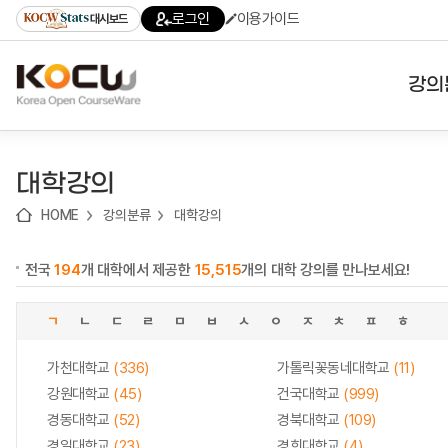
로
로
로
바
로그인
이용가이드
대시보드
가
가
가
로
기
기
기
가
(skip
기
to
강의
content)
대학
대학강의
기관
HOME
강의분류
대학강의
전공
전국
194
개 대학에서 제공한
15,515
개의 대학 강의를 만나보세요!
테마
ㄱ
ㄴ
ㄷ
ㄹ
ㅁ
ㅂ
ㅅ
ㅇ
ㅈ
ㅊ
ㅍ
ㅎ
가천대학교
(336)
가톨릭꽃동네대학교
(11)
강원대학교
(45)
건국대학교
(999)
경동대학교
(52)
경북대학교
(109)
경일대학교
(23)
경희대학교
(4)