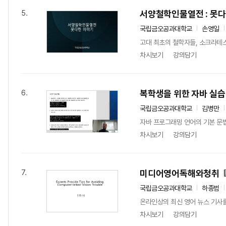
서양철학인물열전 : 못
5.
국립금오공과대학교
손영일
고대 최초의 철학자들, 소크라테
차시보기
강의담기
복학생을 위한 자바 실습
6.
국립금오공과대학교
김병만
자바 프로그래밍 언어의 기본 문법
차시보기
강의담기
미디어영어독해와청취
7.
국립금오공과대학교
하종범
온라인상의 최신 영어 뉴스 기사를
차시보기
강의담기