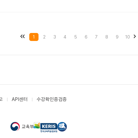
1
2
3
4
5
6
7
8
9
10
고
API센터
수강확인증검증