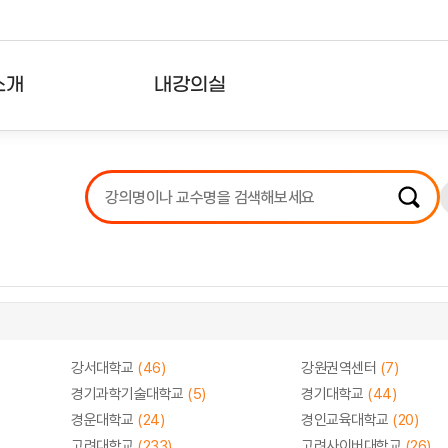
소개
내강의실
?
강의리스트
수강확인증강의
사용자의견
내강의클립
강서대학교
(46)
강원권역센터
(7)
경기과학기술대학교
(5)
경기대학교
(44)
경운대학교
(24)
경인교육대학교
(20)
고려대학교
(233)
고려사이버대학교
(26)