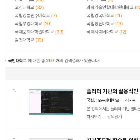
고신대학교
(32)
과학기술연합대학원대학교
(2
국립강릉원주대학교
(7)
국립경국대학교
(11)
국립부경대학교
(20)
국립창원대학교
(13)
국제문화대학원대학교
(33)
국제사이버대학교
(12)
김천대학교
(19)
국민대학교
에 대한
총
207
개
의 검색결과가 있습니다.
플러터 기반의 실용적인 
1.
국립금오공과대학교
김시관
본 강의에서는 플러터 기반 멀티
차시보기
강의담기