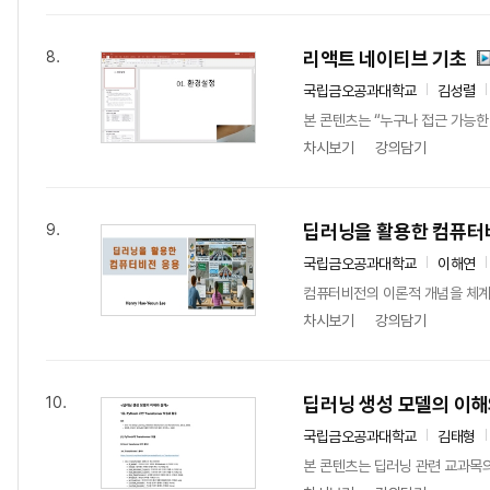
리액트 네이티브 기초
8.
국립금오공과대학교
김성렬
본 콘텐츠는 “누구나 접근 가능한 
차시보기
강의담기
딥러닝을 활용한 컴퓨터
9.
국립금오공과대학교
이해연
컴퓨터비전의 이론적 개념을 체계
차시보기
강의담기
딥러닝 생성 모델의 이해
10.
국립금오공과대학교
김태형
본 콘텐츠는 딥러닝 관련 교과목의 