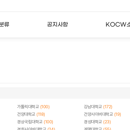
분류
공지사항
KOCW
강의
공지사항
KOCW란
강의
뉴스레터
활용안내
분야
주요통계현황
발자취
강의
서비스도움말
고객센터
가톨릭대학교
(100)
강남대학교
(172)
건양대학교
(118)
건양사이버대학교
(19)
경상국립대학교
(100)
경성대학교
(23)
경희사이버대학교
(24)
계명대학교
(55)