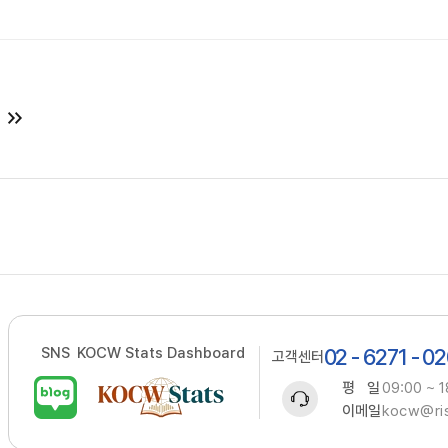
SNS
KOCW Stats Dashboard
02 - 6271 - 0
고객센터
평 일
09:00 ~ 1
이메일
kocw@ris