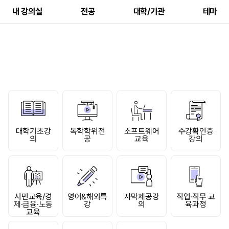
내 강의실
전공
대학/기관
테마
대학기초강
독학학위전
소프트웨어
수강확인증
의
공
교육
강의
시민교육/경
영어&해외특
자막제공강
직업·직무 교
제·금융·노동
강
의
육과정
교육