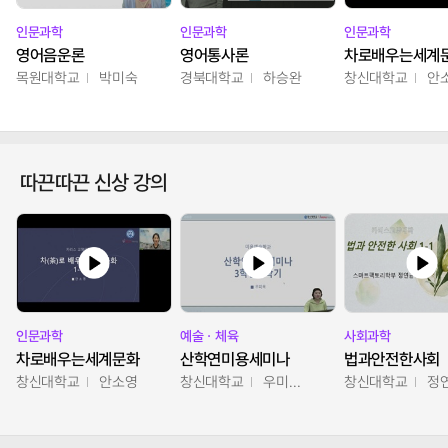
인문과학
인문과학
인문과학
영어음운론
영어통사론
차로배우는세계
목원대학교
박미숙
경북대학교
하승완
창신대학교
안
따끈따끈 신상 강의
인문과학
예술ㆍ체육
사회과학
차로배우는세계문화
산학연미용세미나
법과안전한사회
창신대학교
안소영
창신대학교
우미옥,오윤경,박선이
창신대학교
정