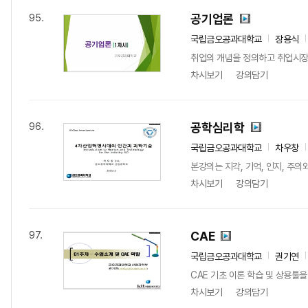
공기업론
95.
국립금오공과대학교
장용식
취업의 개념을 정의하고 취업시장중
차시보기
강의담기
공학심리학
96.
국립금오공과대학교
차우창
본강의는 지각, 기억, 인지, 주
차시보기
강의담기
CAE
97.
국립금오공과대학교
권기연
CAE 기초 이론 학습 및 상용툴을
차시보기
강의담기