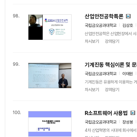
산업안전공학특론
98.
국립금오공과대학교
김상호
산업안전공학은 산업현장에서 사고
차시보기
강의담기
기계진동 핵심이론 및 
99.
국립금오공과대학교
이태원
기계진동은 유용하게 이용하는 거 
차시보기
강의담기
R소프트웨어 사용법
100.
국립금오공과대학교
장성봉
4차 산업혁명의 시대에 회사에서 