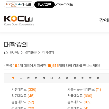
로
로
로
바
로그인
이용가이드
대시보드
가
가
가
로
기
기
기
가
(skip
기
to
강의
content)
대학
대학강의
기관
HOME
강의분류
대학강의
전공
전국
194
개 대학에서 제공한
15,515
개의 대학 강의를 만나보세요!
테마
ㄱ
ㄴ
ㄷ
ㄹ
ㅁ
ㅂ
ㅅ
ㅇ
ㅈ
ㅊ
ㅍ
ㅎ
가천대학교
(336)
가톨릭꽃동네대학교
(11)
강원대학교
(45)
건국대학교
(999)
경동대학교
(52)
경북대학교
(109)
경일대학교
(23)
경희대학교
(4)