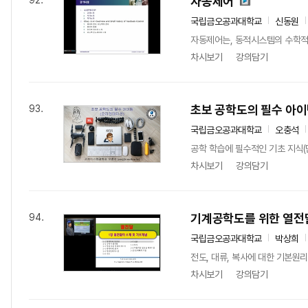
자동제어
92.
국립금오공과대학교
신동원
자동제어는, 동적시스템의 수학적 
차시보기
강의담기
초보 공학도의 필수 아
93.
국립금오공과대학교
오충석
공학 학습에 필수적인 기초 지식(
차시보기
강의담기
기계공학도를 위한 열전달
94.
국립금오공과대학교
박상희
전도, 대류, 복사에 대한 기본원
차시보기
강의담기