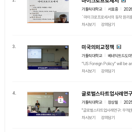
마이크로프로세서
2.
가톨릭대학교
서효중
202
`마이크로프로세서의 동작 원리를
차시보기
강의담기
미국의외교정책
3.
가톨릭대학교
베네딕트드도미
“US Foreign Policy” will be 
차시보기
강의담기
글로벌스타트업사례연
4.
가톨릭대학교
장상필
202
"글로벌스타트업사례연구: 무적(無敵)의
차시보기
강의담기