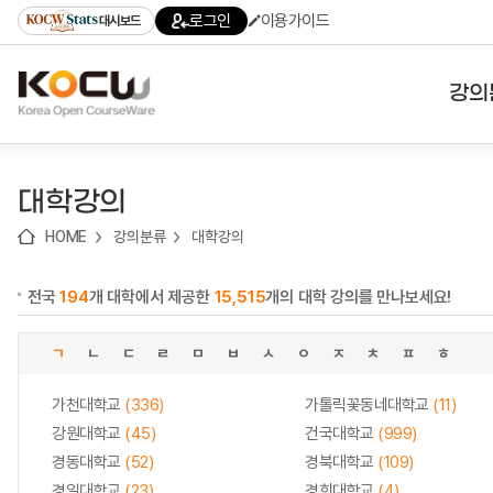
로
로
로
바
로그인
이용가이드
대시보드
가
가
가
로
기
기
기
가
(skip
기
to
강의
content)
대학
대학강의
기관
HOME
강의분류
대학강의
전공
전국
194
개 대학에서 제공한
15,515
개의 대학 강의를 만나보세요!
테마
ㄱ
ㄴ
ㄷ
ㄹ
ㅁ
ㅂ
ㅅ
ㅇ
ㅈ
ㅊ
ㅍ
ㅎ
가천대학교
(336)
가톨릭꽃동네대학교
(11)
강원대학교
(45)
건국대학교
(999)
경동대학교
(52)
경북대학교
(109)
경일대학교
(23)
경희대학교
(4)