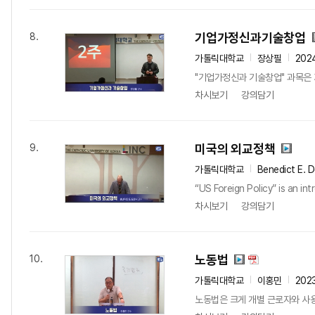
기업가정신과기술창업
8.
가톨릭대학교
장상필
202
"기업가정신과 기술창업" 과목은 
차시보기
강의담기
미국의 외교정책
9.
가톨릭대학교
Benedict E. 
“US Foreign Policy” is an i
차시보기
강의담기
노동법
10.
가톨릭대학교
이홍민
202
노동법은 크게 개별 근로자와 사