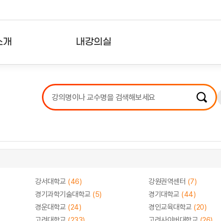
소개
내강의실
?
강의리스트
수강확인증강의
사용자의견
내강의클립
강서대학교
(46)
강원권역센터
(7)
경기과학기술대학교
(5)
경기대학교
(44)
경운대학교
(24)
경인교육대학교
(20)
고려대학교
(233)
고려사이버대학교
(26)