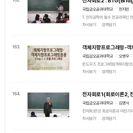
전자회로2 : BTG(Bri
162.
국립금오공과대학교
천지민
1. 전자공학의 필수 전공과목인 전
차시보기
강의담기
객체지향프로그래밍-객
163.
국립금오공과대학교
오병우
윈도우즈 프로그래밍(객체지향프로그
차시보기
강의담기
전자회로1(회로이론2, 
164.
국립금오공과대학교
김명식
전자회로1은 회로이론과 마찬가지
차시보기
강의담기