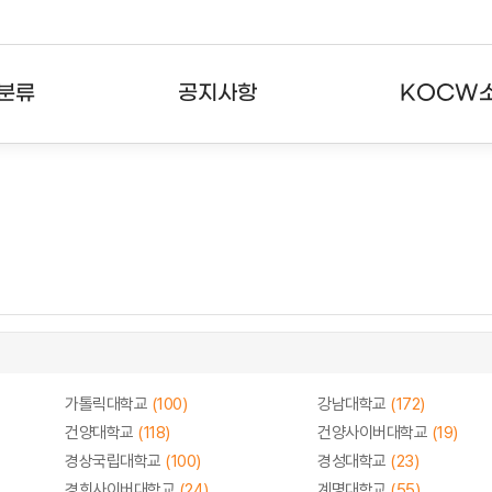
분류
공지사항
KOCW
강의
공지사항
KOCW란
강의
뉴스레터
활용안내
분야
주요통계현황
발자취
강의
서비스도움말
고객센터
가톨릭대학교
(100)
강남대학교
(172)
건양대학교
(118)
건양사이버대학교
(19)
경상국립대학교
(100)
경성대학교
(23)
경희사이버대학교
(24)
계명대학교
(55)