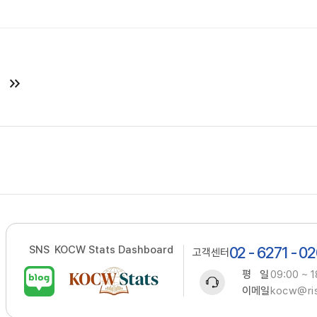
SNS
KOCW Stats Dashboard
02 - 6271 - 0
고객센터
평 일
09:00 ~ 1
이메일
kocw@ris