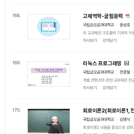
고체역학-굽힘응력
168.
국립금오공과대학교
윤성호
이 교과목은 구조물의 기계적 거동
차시보기
강의담기
리눅스 프로그래밍
169.
국립금오공과대학교
전준철
개발 콘텐츠의 관련 교과목은 전
차시보기
강의담기
회로이론2(회로이론1, 
170.
국립금오공과대학교
김명식
회로이론2 내용을 중심으로 강좌