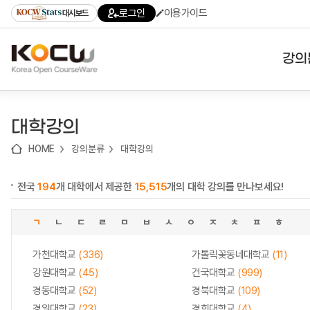
로
로
로
바
로그인
이용가이드
대시보드
가
가
가
로
기
기
기
가
(skip
기
to
강의
content)
대학
대학강의
기관
HOME
강의분류
대학강의
전공
전국
194
개 대학에서 제공한
15,515
개의 대학 강의를 만나보세요!
테마
ㄱ
ㄴ
ㄷ
ㄹ
ㅁ
ㅂ
ㅅ
ㅇ
ㅈ
ㅊ
ㅍ
ㅎ
가천대학교
(336)
가톨릭꽃동네대학교
(11)
강원대학교
(45)
건국대학교
(999)
경동대학교
(52)
경북대학교
(109)
경일대학교
(23)
경희대학교
(4)