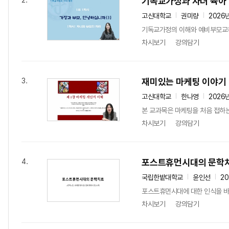
기독교가정과 자녀 육아
2.
고신대학교
권미량
2026
기독교가정의 이해와 예비부모교
차시보기
강의담기
재미있는 마케팅 이야기
3.
고신대학교
한나영
2026
본 교과목은 마케팅을 처음 접하
차시보기
강의담기
포스트휴먼시대의 문학
4.
국립한밭대학교
윤인선
20
포스트휴먼시대에 대한 인식을 바
차시보기
강의담기