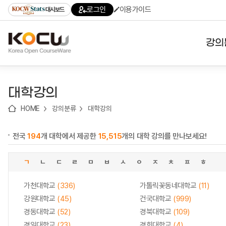
로
로
로
바
로그인
이용가이드
대시보드
가
가
가
로
기
기
기
가
(skip
기
to
강의
content)
대학
대학강의
기관
HOME
강의분류
대학강의
전공
전국
194
개 대학에서 제공한
15,515
개의 대학 강의를 만나보세요!
테마
ㄱ
ㄴ
ㄷ
ㄹ
ㅁ
ㅂ
ㅅ
ㅇ
ㅈ
ㅊ
ㅍ
ㅎ
가천대학교
(336)
가톨릭꽃동네대학교
(11)
강원대학교
(45)
건국대학교
(999)
경동대학교
(52)
경북대학교
(109)
경일대학교
(23)
경희대학교
(4)