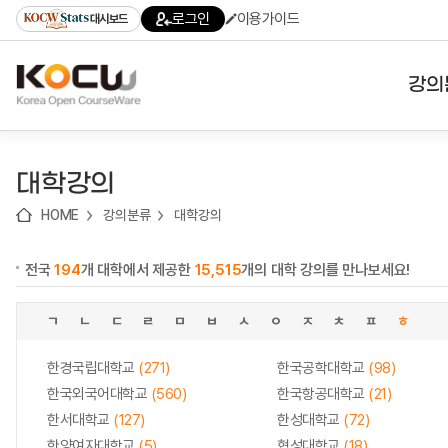
로
로
로
바
로그인
이용가이드
대시보드
가
가
가
로
기
기
기
가
(skip
기
to
강의
content)
대학
대학강의
기관
HOME
강의분류
대학강의
전공
전국
194
개 대학에서 제공한
15,515
개의 대학 강의를 만나보세요!
테마
ㄱ
ㄴ
ㄷ
ㄹ
ㅁ
ㅂ
ㅅ
ㅇ
ㅈ
ㅊ
ㅍ
ㅎ
한경국립대학교
(271)
한국공학대학교
(98)
한국외국어대학교
(560)
한국항공대학교
(21)
한서대학교
(127)
한성대학교
(72)
한양여자대학교
(5)
협성대학교
(18)