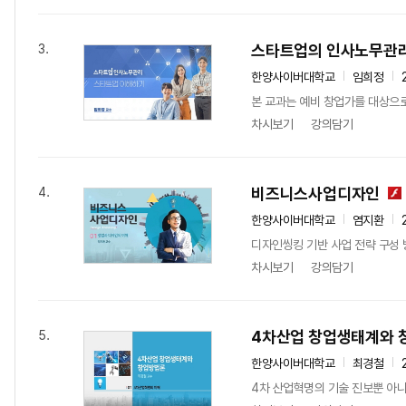
스타트업의 인사노무관
3.
한양사이버대학교
임희정
본 교과는 예비 창업가를 대상으로
차시보기
강의담기
비즈니스사업디자인
4.
한양사이버대학교
염지환
디자인씽킹 기반 사업 전략 구성
차시보기
강의담기
4차산업 창업생태계와 
5.
한양사이버대학교
최경철
4차 산업혁명의 기술 진보뿐 아니