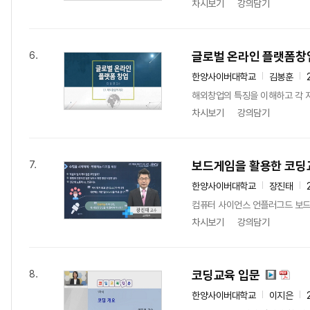
차시보기
강의담기
글로벌 온라인 플랫폼창
6.
한양사이버대학교
김봉훈
해외창업의 특징을 이해하고 각 지
차시보기
강의담기
보드게임을 활용한 코딩
7.
한양사이버대학교
장진태
컴퓨터 사이언스 언플러그드 보드
차시보기
강의담기
코딩교육 입문
8.
한양사이버대학교
이지은