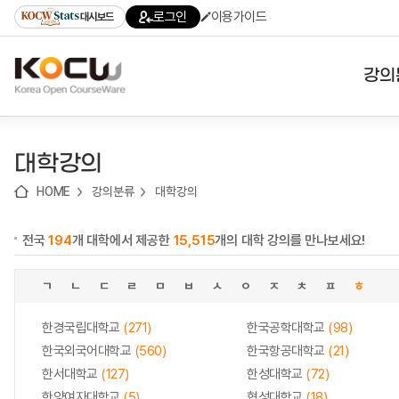
로
로
로
바
로그인
이용가이드
대시보드
가
가
가
로
기
기
기
가
(skip
기
to
강의
content)
대학
대학강의
기관
HOME
강의분류
대학강의
전공
전국
194
개 대학에서 제공한
15,515
개의 대학 강의를 만나보세요!
테마
ㄱ
ㄴ
ㄷ
ㄹ
ㅁ
ㅂ
ㅅ
ㅇ
ㅈ
ㅊ
ㅍ
ㅎ
한경국립대학교
(271)
한국공학대학교
(98)
한국외국어대학교
(560)
한국항공대학교
(21)
한서대학교
(127)
한성대학교
(72)
한양여자대학교
(5)
협성대학교
(18)