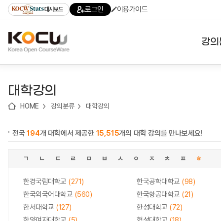
로
로
로
바
로그인
이용가이드
대시보드
가
가
가
로
기
기
기
가
(skip
기
to
강의
content)
대학
대학강의
기관
HOME
강의분류
대학강의
전공
전국
194
개 대학에서 제공한
15,515
개의 대학 강의를 만나보세요!
테마
ㄱ
ㄴ
ㄷ
ㄹ
ㅁ
ㅂ
ㅅ
ㅇ
ㅈ
ㅊ
ㅍ
ㅎ
한경국립대학교
(271)
한국공학대학교
(98)
한국외국어대학교
(560)
한국항공대학교
(21)
한서대학교
(127)
한성대학교
(72)
한양여자대학교
(5)
협성대학교
(18)