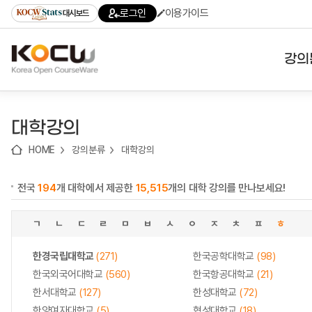
로
로
로
바
로그인
이용가이드
대시보드
가
가
가
로
기
기
기
가
(skip
기
to
강의
content)
대학
대학강의
기관
HOME
강의분류
대학강의
전공
전국
194
개 대학에서 제공한
15,515
개의 대학 강의를 만나보세요!
테마
ㄱ
ㄴ
ㄷ
ㄹ
ㅁ
ㅂ
ㅅ
ㅇ
ㅈ
ㅊ
ㅍ
ㅎ
한경국립대학교
(271)
한국공학대학교
(98)
한국외국어대학교
(560)
한국항공대학교
(21)
한서대학교
(127)
한성대학교
(72)
한양여자대학교
(5)
협성대학교
(18)