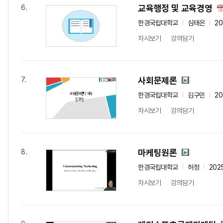
교육행정 및 교육경영
6.
한경국립대학교
심태은
20
차시보기
강의담기
사회문제론
7.
한경국립대학교
김구민
20
차시보기
강의담기
마케팅원론
8.
한경국립대학교
허정
202
차시보기
강의담기