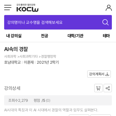
강의명이나 교수명을 검색해보세요
내 강의실
전공
대학/기관
테마
AI속의 경찰
사회과학 >사회과학기타 >경찰행정학
호남대학교
이훈재
2021년 2학기
강의계획서
강의상세
조회수2,279
평점
/5
(0)
AI시대의 특징과 이 AI 시대에서 경찰의 역할과 임무도 살펴본다.