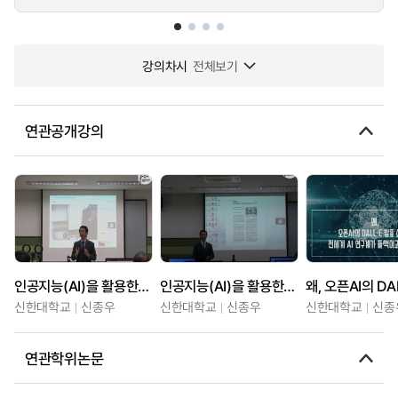
강의차시
전체보기
연관공개강의
인공지능(AI)을 활용한 하이브리드 교수법 1일차
인공지능(AI)을 활용한 하이브리드 교수법 2일차
신한대학교
신종우
신한대학교
신종우
신한대학교
신종
연관학위논문