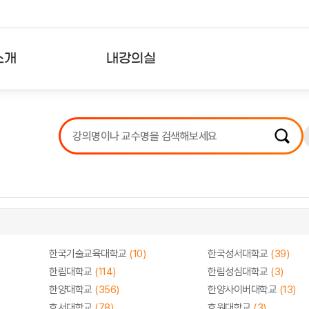
소개
내강의실
?
강의리스트
수강확인증강의
사용자의견
내강의클립
한국기술교육대학교
(10)
한국성서대학교
(39)
한림대학교
(114)
한림성심대학교
(3)
한양대학교
(356)
한양사이버대학교
(13)
호서대학교
(78)
호원대학교
(3)