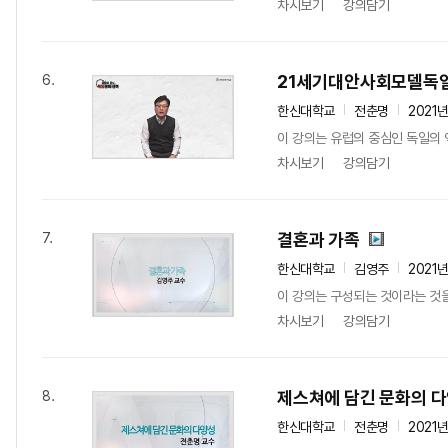
차시보기
강의담기
21세기대안사회모델독
6.
한신대학교
전춘명
2021
이 강의는 유럽의 중심인 독일의 
차시보기
강의담기
결혼과 가족
7.
한신대학교
김영주
2021
이 강의는 구성되는 것이라는 것을
차시보기
강의담기
제스쳐에 담긴 문화의 
8.
한신대학교
전춘명
2021