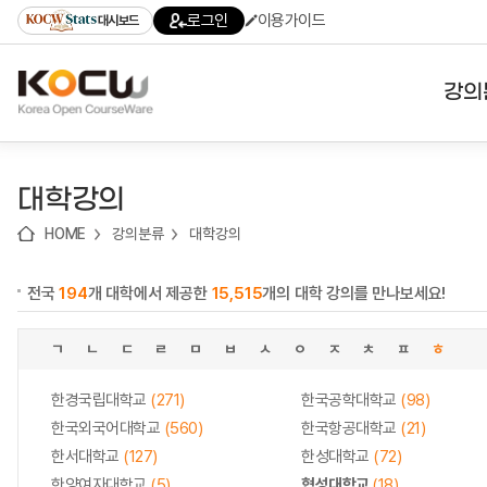
로
로
로
바
로그인
이용가이드
대시보드
가
가
가
로
기
기
기
가
(skip
기
to
강의
content)
대학
대학강의
기관
HOME
강의분류
대학강의
전공
전국
194
개 대학에서 제공한
15,515
개의 대학 강의를 만나보세요!
테마
ㄱ
ㄴ
ㄷ
ㄹ
ㅁ
ㅂ
ㅅ
ㅇ
ㅈ
ㅊ
ㅍ
ㅎ
한경국립대학교
(271)
한국공학대학교
(98)
한국외국어대학교
(560)
한국항공대학교
(21)
한서대학교
(127)
한성대학교
(72)
한양여자대학교
(5)
협성대학교
(18)