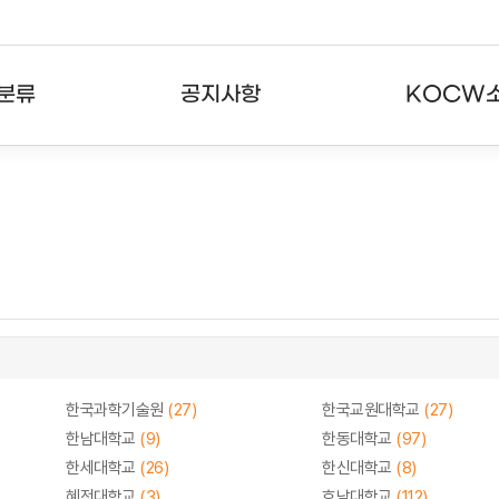
분류
공지사항
KOCW
강의
공지사항
KOCW란
강의
뉴스레터
활용안내
분야
주요통계현황
발자취
강의
서비스도움말
고객센터
한국과학기술원
(27)
한국교원대학교
(27)
한남대학교
(9)
한동대학교
(97)
한세대학교
(26)
한신대학교
(8)
혜전대학교
(3)
호남대학교
(112)