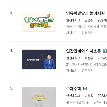
영유아발달과 놀이지원
3.
한신대학교
김영주
2024
영아기가 급속한 신체 성상, 운동
차시보기
강의담기
인간관계와 의사소통
4.
한신대학교
옥장흠
2024
21세기 4차 산업혁명 시대에 효
차시보기
강의담기
수재수학
5.
한신대학교
나경욱
2023
본 교과목은 초, 중, 고등학교 