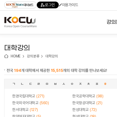
로
로
로
바
로그인
이용가이드
대시보드
가
가
가
로
기
기
기
가
(skip
기
to
강의
content)
대학
대학강의
기관
HOME
강의분류
대학강의
전공
전국
194
개 대학에서 제공한
15,515
개의 대학 강의를 만나보세요!
테마
ㄱ
ㄴ
ㄷ
ㄹ
ㅁ
ㅂ
ㅅ
ㅇ
ㅈ
ㅊ
ㅍ
ㅎ
한경국립대학교
(271)
한국공학대학교
(98)
한국외국어대학교
(560)
한국항공대학교
(21)
한서대학교
(127)
한성대학교
(72)
한양여자대학교
(5)
협성대학교
(18)