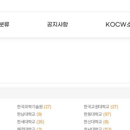
분류
공지사항
KOCW
강의
공지사항
KOCW란
강의
뉴스레터
활용안내
분야
주요통계현황
발자취
강의
서비스도움말
고객센터
한국과학기술원
(27)
한국교원대학교
(27)
한남대학교
(9)
한동대학교
(97)
한세대학교
(26)
한신대학교
(8)
혜전대학교
(3)
호남대학교
(112)