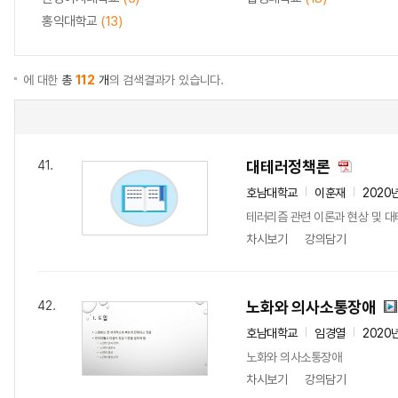
홍익대학교
(13)
에 대한
총
112
개
의 검색결과가 있습니다.
대테러정책론
41.
호남대학교
이훈재
2020
테러리즘 관련 이론과 현상 및 
차시보기
강의담기
노화와 의사소통장애
42.
호남대학교
임경열
2020
노화와 의사소통장애
차시보기
강의담기