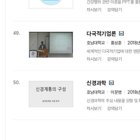
건강행위 관련 이론을 PPT를 활
차시보기
강의담기
다국적기업론
49.
호남대학교
홍성훈
2018
세계적인 다국적기업에 대한 영문
차시보기
강의담기
신경과학
50.
호남대학교
이문영
2018
신경과학의 주요 내용을 모형 및 
차시보기
강의담기