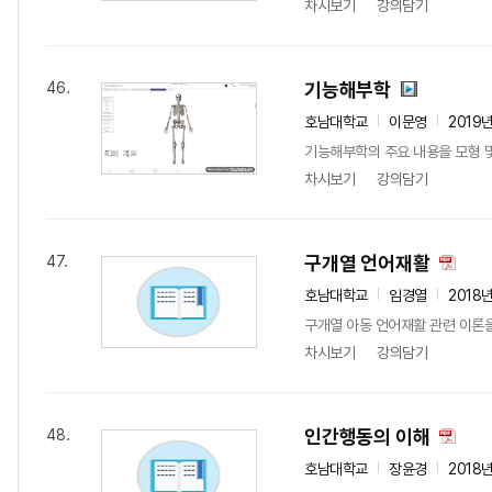
차시보기
강의담기
기능해부학
46.
호남대학교
이문영
2019
기능해부학의 주요 내용을 모형 및
차시보기
강의담기
구개열 언어재활
47.
호남대학교
임경열
2018
구개열 아동 언어재활 관련 이론을
차시보기
강의담기
인간행동의 이해
48.
호남대학교
장윤경
2018