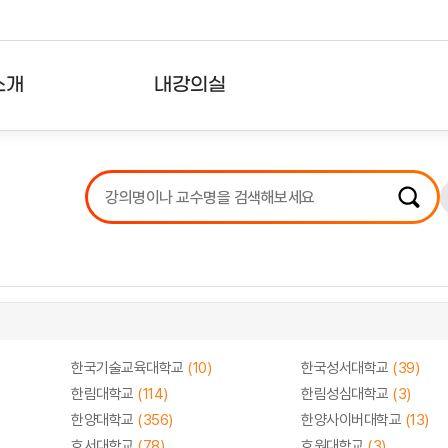
소개
내강의실
?
강의리스트
수강확인증강의
사용자의견
내강의클립
한국기술교육대학교
(10)
한국성서대학교
(39)
한림대학교
(114)
한림성심대학교
(3)
한양대학교
(356)
한양사이버대학교
(13)
호서대학교
(78)
호원대학교
(3)