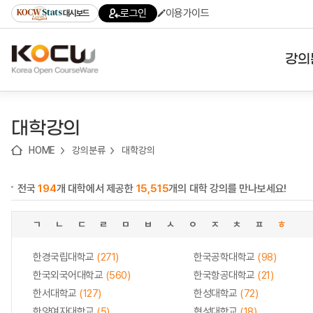
로
로
로
바
로그인
이용가이드
대시보드
가
가
가
로
기
기
기
가
(skip
기
to
강의
content)
대학
대학강의
기관
HOME
강의분류
대학강의
전공
전국
194
개 대학에서 제공한
15,515
개의 대학 강의를 만나보세요!
테마
ㄱ
ㄴ
ㄷ
ㄹ
ㅁ
ㅂ
ㅅ
ㅇ
ㅈ
ㅊ
ㅍ
ㅎ
한경국립대학교
(271)
한국공학대학교
(98)
한국외국어대학교
(560)
한국항공대학교
(21)
한서대학교
(127)
한성대학교
(72)
한양여자대학교
(5)
협성대학교
(18)