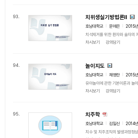
치위생실기방법론Ⅱ
93.
호남대학교
문애은
2015
치석제거를 위한 환자와 술자의 자세,
차시보기
강의담기
놀이지도
94.
호남대학교
채영란
2015
유아놀이에 관한 기본이론과 놀이
차시보기
강의담기
치주학
95.
호남대학교
김일신
2014
치수 및 치주조직의 발생과정정상적