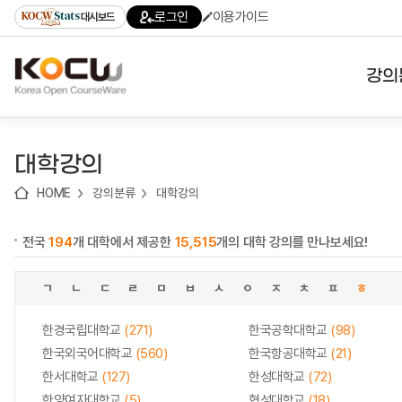
로
로
로
바
로그인
이용가이드
대시보드
가
가
가
로
기
기
기
가
(skip
기
to
강의
content)
대학
대학강의
기관
HOME
강의분류
대학강의
전공
전국
194
개 대학에서 제공한
15,515
개의 대학 강의를 만나보세요!
테마
ㄱ
ㄴ
ㄷ
ㄹ
ㅁ
ㅂ
ㅅ
ㅇ
ㅈ
ㅊ
ㅍ
ㅎ
한경국립대학교
(271)
한국공학대학교
(98)
한국외국어대학교
(560)
한국항공대학교
(21)
한서대학교
(127)
한성대학교
(72)
한양여자대학교
(5)
협성대학교
(18)