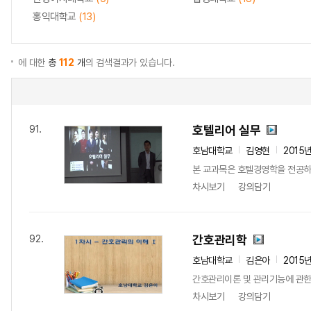
홍익대학교
(13)
에 대한
총
112
개
의 검색결과가 있습니다.
호텔리어 실무
91.
호남대학교
김영현
2015
본 교과목은 호텔경영학을 전공하는
차시보기
강의담기
간호관리학
92.
호남대학교
김은아
2015
간호관리이론 및 관리기능에 관한
차시보기
강의담기