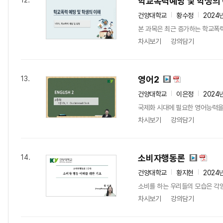
학교폭력예방 및 학생의
12.
건양대학교
황수정
2024
본 과목은 최근 증가하는 학교폭력
차시보기
강의담기
영어2
13.
건양대학교
이은정
2024
국제화 시대에 필요한 영어능력을
차시보기
강의담기
소비자행동론
14.
건양대학교
황지현
2024
소비를 하는 우리들의 모습은 각양각
차시보기
강의담기