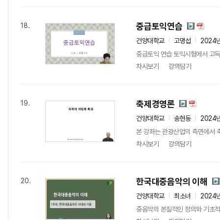
중급토익연습
18.
건양대학교
고명섭
2024
중급토익 연습 토익시험에서 고득
차시보기
강의담기
축제경영론
19.
건양대학교
송현동
2024
본 강좌는 관광산업의 측면에서 축
차시보기
강의담기
한국대중음악의 이해
20.
건양대학교
최소녀
2024
중음악의 본질적인 정의와 기초적인