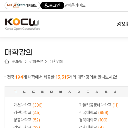
로
로
로
바
로그인
이용가이드
대시보드
가
가
가
로
기
기
기
가
(skip
기
to
강의
content)
대학
대학강의
기관
HOME
강의분류
대학강의
전공
전국
194
개 대학에서 제공한
15,515
개의 대학 강의를 만나보세요!
테마
ㄱ
ㄴ
ㄷ
ㄹ
ㅁ
ㅂ
ㅅ
ㅇ
ㅈ
ㅊ
ㅍ
ㅎ
가천대학교
(336)
가톨릭꽃동네대학교
(11)
강원대학교
(45)
건국대학교
(999)
경동대학교
(52)
경북대학교
(109)
경일대학교
(23)
경희대학교
(4)