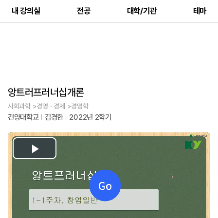
내 강의실
전공
대학/기관
테마
앙트러프러너십개론
사회과학 >경영ㆍ경제 >경영학
건양대학교
김경한
2022년 2학기
Play
Video