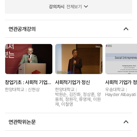
강의차시
전체보기
연관공개강의
창업기초 : 사회적 기업가정신
사회적기업가 정신
사회적 기업가 
한양대학교
신현상
한양대학교
우송대학교
박원순, 김진화, 정상훈, 양
Hayder Albayati
용희, 정원각, 류영재, 이원
재, 이철영
연관학위논문