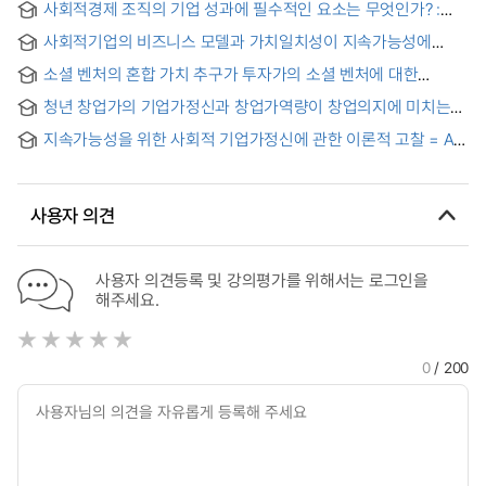
사회적경제 조직의 기업 성과에 필수적인 요소는 무엇인가? :
CEO의 비즈니스 모델 이해도의 매개효과를 중심으로 = What
사회적기업의 비즈니스 모델과 가치일치성이 지속가능성에
Are the Key Factors for Corporate Performance in Social
미치는 영향 : 사회적 기업가정신의 조절효과 분석 = (The)
Economy Organizations? : Focusing on the mediating
소셜 벤처의 혼합 가치 추구가 투자가의 소셜 벤처에 대한
effects of social enterprise business model and value
effect of CEO's business model understanding
투자의도에 미치는 영향에 관한 연구 = A Study on the Effect
congruence on sustainability : moderating effect of social
청년 창업가의 기업가정신과 창업가역량이 창업의지에 미치는
of Social Venture's Pursuit of Blended Value on Investor's
entrepreneurship
영향 : 사회적 네트워크의 조절효과 중심으로 = The impact of
Investment Intention in Social Venture
지속가능성을 위한 사회적 기업가정신에 관한 이론적 고찰 = A
young entrepreneurs' entrepreneurship spirit and
Theoretical Study on the Social Entrepreneurship for
entrepreneurial capabilities on their will to start a business.
Sustainability
: Focusing on the moderating effect of social networks
사용자 의견
사용자 의견등록 및 강의평가를 위해서는 로그인을
해주세요.
0
/ 200