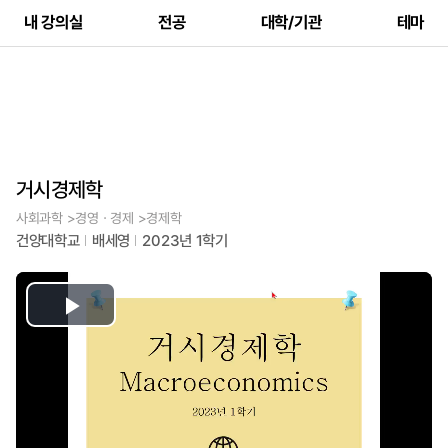
내 강의실
전공
대학/기관
테마
거시경제학
사회과학 >경영ㆍ경제 >경제학
건양대학교
배세영
2023년 1학기
Play
Video