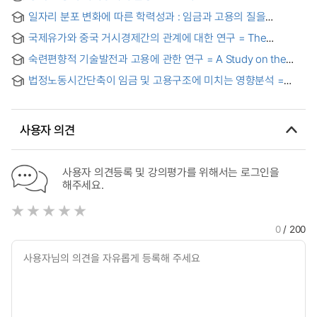
Determinants of Employment in China
일자리 분포 변화에 따른 학력성과 : 임금과 고용의 질을
중심으로
국제유가와 중국 거시경제간의 관계에 대한 연구 = The
relationship between International Oil Prices and Chinese
숙련편향적 기술발전과 고용에 관한 연구 = A Study on the
Macroeconomy
Skilled-Biased Technological Progress and Employment
법정노동시간단축이 임금 및 고용구조에 미치는 영향분석 =
(An)empirical analysis of the effects of legal working-hour
reduction on the wage and employment structure in
Korea
사용자 의견
사용자 의견등록 및 강의평가를 위해서는 로그인을
해주세요.
0
/ 200