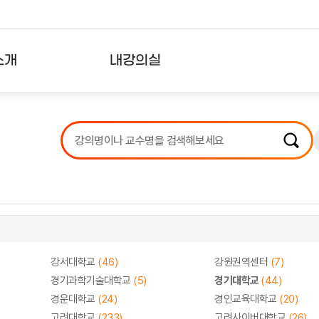
소개
내강의실
?
강의리스트
수강확인증강의
사용자의견
내강의클립
강서대학교
(46)
강원권역센터
(7)
경기과학기술대학교
(5)
경기대학교
(44)
경운대학교
(24)
경인교육대학교
(20)
고려대학교
(233)
고려사이버대학교
(26)