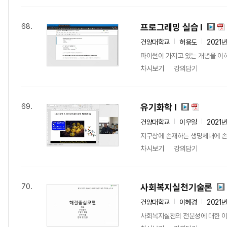
프로그래밍 실습 I
68.
건양대학교
허용도
2021
파이썬이 가지고 있는 개념을 이해
차시보기
강의담기
유기화학 I
69.
건양대학교
이우일
2021
지구상에 존재하는 생명체내에 존
차시보기
강의담기
사회복지실천기술론
70.
건양대학교
이혜경
2021
사회복지실천의 전문성에 대한 이해