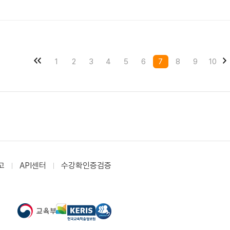
1
2
3
4
5
6
7
8
9
10
고
API센터
수강확인증검증