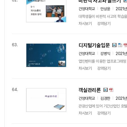
비판적 사고와 글쓰기
62.
건양대학교
안상윤
2021
대학생들이 비판적 사고의 학습을
차시보기
강의담기
디지털기술입문
63.
건양대학교
강병익
2021
앱인벤터를 이용한 앱프로그래밍 
차시보기
강의담기
객실관리론
64.
건양대학교
김경한
2021
관광산업에 있어 기간산업인 호텔산
차시보기
강의담기