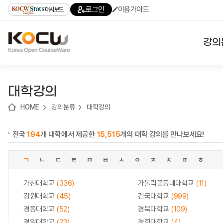
로
로
로
바
로그인
이용가이드
대시보드
가
가
가
로
기
기
기
가
(skip
기
to
강의
content)
대학
대학강의
기관
HOME
강의분류
대학강의
전공
전국
194
개 대학에서 제공한
15,515
개의 대학 강의를 만나보세요!
테마
ㄱ
ㄴ
ㄷ
ㄹ
ㅁ
ㅂ
ㅅ
ㅇ
ㅈ
ㅊ
ㅍ
ㅎ
가천대학교
(336)
가톨릭꽃동네대학교
(11)
강원대학교
(45)
건국대학교
(999)
경동대학교
(52)
경북대학교
(109)
경일대학교
(23)
경희대학교
(4)