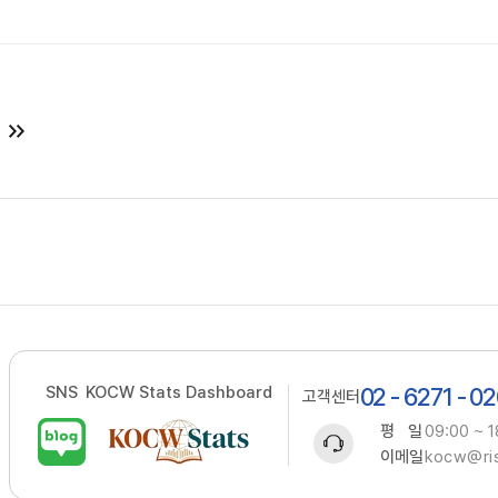
SNS
KOCW Stats Dashboard
02 - 6271 - 0
고객센터
평 일
09:00 ~ 1
이메일
kocw@ris