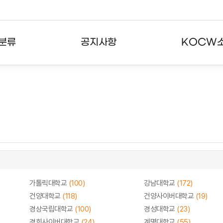
분류
공지사항
KOCW
강의
공지사항
KOCW란
강의
뉴스레터
활용안내
분야
주요통계현황
발자취
강의
서비스도움말
고객센터
가톨릭대학교
(100)
강남대학교
(172)
건양대학교
(118)
건양사이버대학교
(19)
경상국립대학교
(100)
경성대학교
(23)
경희사이버대학교
(24)
계명대학교
(55)