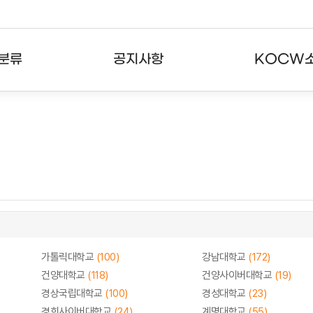
분류
공지사항
KOCW
강의
공지사항
KOCW란
강의
뉴스레터
활용안내
분야
주요통계현황
발자취
강의
서비스도움말
고객센터
가톨릭대학교
(100)
강남대학교
(172)
건양대학교
(118)
건양사이버대학교
(19)
경상국립대학교
(100)
경성대학교
(23)
경희사이버대학교
(24)
계명대학교
(55)