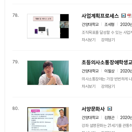
사업계획프로세스
78.
건양대학교
조세형
2020
조직목표를 달성할 수 있는 사업계
차시보기
강의담기
초등의사소통장애학생
79.
건양대학교
이필상
2020
의사소통장애는 가장 빈번하게 나타
차시보기
강의담기
서양문화사
80.
건양대학교
김형곤
2020
강좌 설명문화는 21세기를 관통하