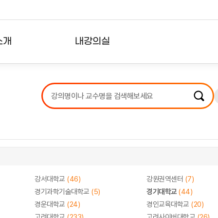
소개
내강의실
?
강의리스트
수강확인증강의
사용자의견
내강의클립
강서대학교
(46)
강원권역센터
(7)
경기과학기술대학교
(5)
경기대학교
(44)
경운대학교
(24)
경인교육대학교
(20)
고려대학교
(233)
고려사이버대학교
(26)