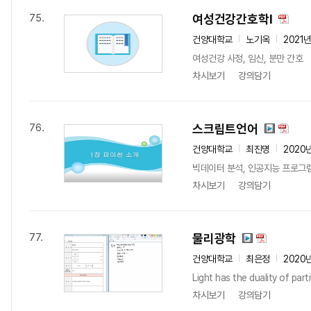
여성건강간호학I
75.
건양대학교
노기옥
2021
여성건강 사정, 임신, 분만 간호
차시보기
강의담기
스크립트언어
76.
건양대학교
최진명
2020
빅데이터 분석, 인공지능 프로그
차시보기
강의담기
물리광학
77.
건양대학교
최은정
2020
Light has the duality of part
차시보기
강의담기