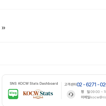
SNS
KOCW Stats Dashboard
02 - 6271 - 0
고객센터
평 일
09:00 ~ 1
이메일
kocw@ris