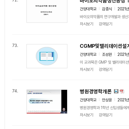
바이오의약품생산공정
72.
건양대학교
감종식
2021
바이오의약품의 연구개발과 생산
차시보기
강의담기
CGMP및밸리데이션설
73.
건양대학교
조성완
2021
이 교과목은 GMP 및 밸리데이션
차시보기
강의담기
병원경영학개론
74.
건양대학교
안상윤
2021
병원경영학과 1학년 신입생들에게
차시보기
강의담기