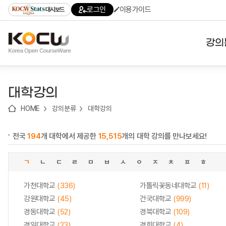
로
로
로
바
로그인
이용가이드
대시보드
가
가
가
로
기
기
기
가
(skip
기
to
강의
content)
대학
대학강의
기관
HOME
강의분류
대학강의
전공
전국
194
개 대학에서 제공한
15,515
개의 대학 강의를 만나보세요!
테마
ㄱ
ㄴ
ㄷ
ㄹ
ㅁ
ㅂ
ㅅ
ㅇ
ㅈ
ㅊ
ㅍ
ㅎ
가천대학교
(336)
가톨릭꽃동네대학교
(11)
강원대학교
(45)
건국대학교
(999)
경동대학교
(52)
경북대학교
(109)
경일대학교
(23)
경희대학교
(4)