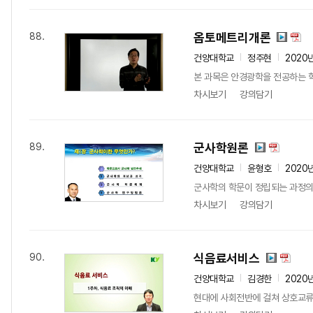
옵토메트리개론
88.
건양대학교
정주현
2020
본 과목은 안경광학을 전공하는 학
차시보기
강의담기
군사학원론
89.
건양대학교
윤형호
2020
군사학의 학문이 정립되는 과정의 
차시보기
강의담기
식음료서비스
90.
건양대학교
김경한
2020
현대에 사회전반에 걸쳐 상호교류나