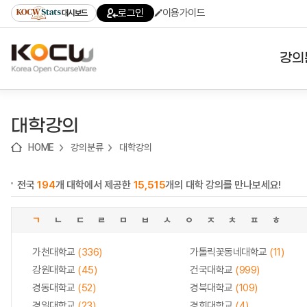
로
로
로
바
로그인
이용가이드
대시보드
가
가
가
로
기
기
기
가
(skip
기
to
강의
content)
대학
대학강의
기관
HOME
강의분류
대학강의
전공
전국
194
개 대학에서 제공한
15,515
개의 대학 강의를 만나보세요!
테마
ㄱ
ㄴ
ㄷ
ㄹ
ㅁ
ㅂ
ㅅ
ㅇ
ㅈ
ㅊ
ㅍ
ㅎ
가천대학교
(336)
가톨릭꽃동네대학교
(11)
강원대학교
(45)
건국대학교
(999)
경동대학교
(52)
경북대학교
(109)
경일대학교
(23)
경희대학교
(4)