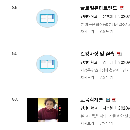
글로벌뷰티트랜드
85.
건양대학교
윤초희
2020
본 과목은 화장품&뷰티산업조사의 
차시보기
강의담기
건강사정 및 실습
86.
건양대학교
김두리
2020
사정은 간호과정의 첫단계이면서 다
차시보기
강의담기
교육학개론
87.
건양대학교
하주현
2020
본 교과목은 예비교사를 위한 첫 번
차시보기
강의담기