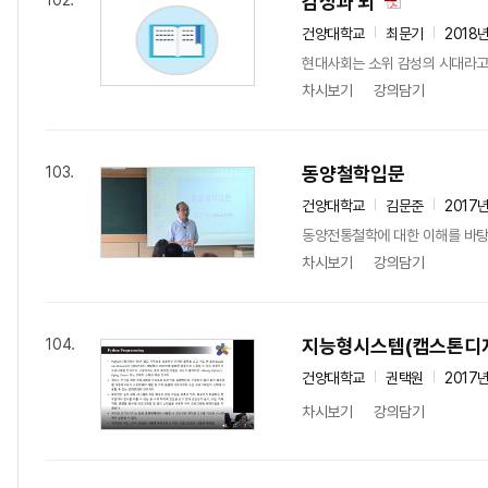
감성과 뇌
102.
건양대학교
최문기
2018
현대사회는 소위 감성의 시대라고 
차시보기
강의담기
동양철학입문
103.
건양대학교
김문준
2017
동양전통철학에 대한 이해를 바탕
차시보기
강의담기
지능형시스텝(캡스톤디
104.
건양대학교
권택원
2017
차시보기
강의담기