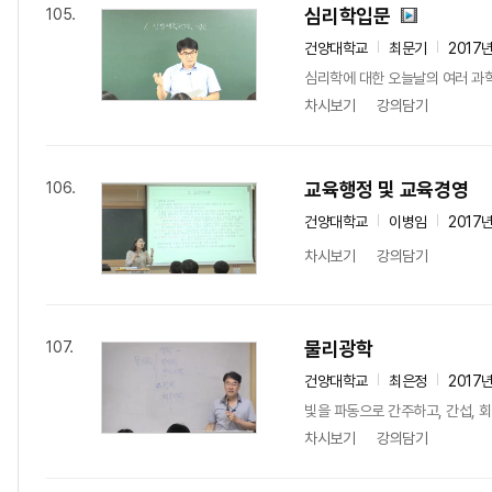
심리학입문
105.
건양대학교
최문기
2017
심리학에 대한 오늘날의 여러 과
차시보기
강의담기
교육행정 및 교육경영
106.
건양대학교
이병임
2017
차시보기
강의담기
물리광학
107.
건양대학교
최은정
2017
빛을 파동으로 간주하고, 간섭, 회
차시보기
강의담기