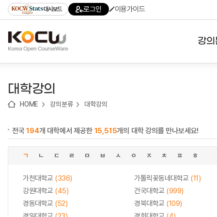
로
로
로
바
로그인
이용가이드
대시보드
가
가
가
로
기
기
기
가
(skip
기
to
강의
content)
대학
대학강의
기관
HOME
강의분류
대학강의
전공
전국
194
개 대학에서 제공한
15,515
개의 대학 강의를 만나보세요!
테마
ㄱ
ㄴ
ㄷ
ㄹ
ㅁ
ㅂ
ㅅ
ㅇ
ㅈ
ㅊ
ㅍ
ㅎ
가천대학교
(336)
가톨릭꽃동네대학교
(11)
강원대학교
(45)
건국대학교
(999)
경동대학교
(52)
경북대학교
(109)
경일대학교
(23)
경희대학교
(4)