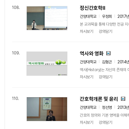
정신간호학II
108.
건양대학교
우정희
2017
본 교과목을 통해 다양한 전공 지
차시보기
강의담기
역사와 영화
109.
건양대학교
김형곤
2014
역사(History)는 자신의 존재
차시보기
강의담기
간호학개론 및 윤리
110.
건양대학교
정선영
2013
간호의 정의와 기본 영역을 이해
차시보기
강의담기