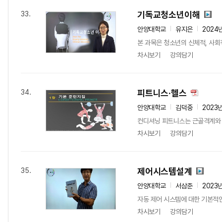
기독교청소년이해
33.
안양대학교
유지은
2024
본 과목은 청소년의 신체적, 사회
차시보기
강의담기
피트니스·헬스
34.
안양대학교
김덕중
2023
컨디셔닝 피트니스는 근골격계와 
차시보기
강의담기
제어시스템설계
35.
안양대학교
서삼준
2023
자동 제어 시스템에 대한 기본적인
차시보기
강의담기