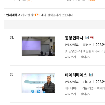
연세대학교
에 대한
총
171
개
의 검색결과가 있습니다.
동양연극사
31.
안양대학교
장영수
2024
▷ 동양연극의 흐름을 파악하고 공
차시보기
강의담기
데이터베이스
32.
안양대학교
김성규
2024
데이터베이스 기본 개념의 이해하고
차시보기
강의담기