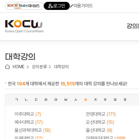
로
로
로
바
로그인
이용가이드
대시보드
가
가
가
로
기
기
기
가
(skip
기
to
강의
content)
대학
대학강의
기관
HOME
강의분류
대학강의
전공
전국
194
개 대학에서 제공한
15,515
개의 대학 강의를 만나보세요!
테마
ㄱ
ㄴ
ㄷ
ㄹ
ㅁ
ㅂ
ㅅ
ㅇ
ㅈ
ㅊ
ㅍ
ㅎ
아주대학교
(7)
안양대학교
(171)
예수대학교
(17)
오산대학교
(10)
울산과학대학교
(18)
울산대학교
(8)
유원대학교
(17)
이화여자대학교
(488)