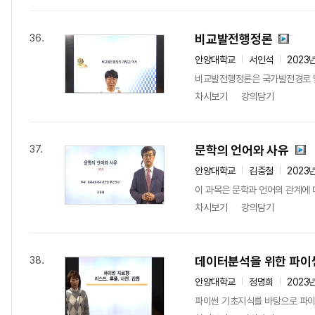
비교발전행정론
36.
안양대학교
서인석
2023
비교발전행정론은 국가발전경로 및
차시보기
강의담기
문학의 언어와 사유
37.
안양대학교
김중철
2023
이 과목은 문학과 언어의 관계에 
차시보기
강의담기
데이터분석을 위한 파이
38.
안양대학교
정명희
2023
파이썬 기초지식를 바탕으로 파이썬