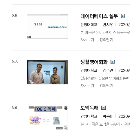
데이터베이스 실무
86.
안양대학교
변시우
2020
본 과목은 데이타베이스 응용프로그
차시보기
강의담기
생활영어회화
87.
안양대학교
김수연
2020
일상생활에 필요한 영어회화능력 배
차시보기
강의담기
토익독해
88.
안양대학교
박은화
2020
본 교과목은 토익을 공부하기 위한