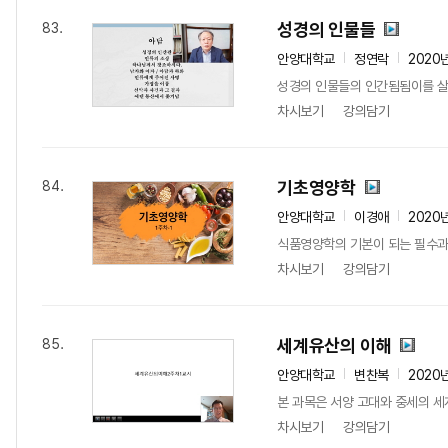
성경의 인물들
83.
안양대학교
정연락
2020
성경의 인물들의 인간됨됨이를 살펴
차시보기
강의담기
기초영양학
84.
안양대학교
이경애
2020
식품영양학의 기본이 되는 필수과
차시보기
강의담기
세계유산의 이해
85.
안양대학교
변찬복
2020
본 과목은 서양 고대와 중세의 세
차시보기
강의담기