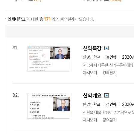
연세대학교
에 대한
총
171
개
의 검색결과가 있습니다.
신약특강
81.
안양대학교
정연락
2020
지금까지 터득한 신약본문이해와 
차시보기
강의담기
신약개요
82.
안양대학교
정연락
2020
신학을 배울 학생이 기본적으로 
차시보기
강의담기