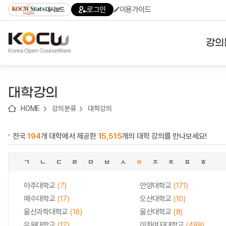
로
로
로
바
로그인
이용가이드
대시보드
가
가
가
로
기
기
기
가
(skip
기
to
강의
content)
대학
대학강의
기관
HOME
강의분류
대학강의
전공
전국
194
개 대학에서 제공한
15,515
개의 대학 강의를 만나보세요!
테마
ㄱ
ㄴ
ㄷ
ㄹ
ㅁ
ㅂ
ㅅ
ㅇ
ㅈ
ㅊ
ㅍ
ㅎ
아주대학교
(7)
안양대학교
(171)
예수대학교
(17)
오산대학교
(10)
울산과학대학교
(18)
울산대학교
(8)
유원대학교
(17)
이화여자대학교
(488)