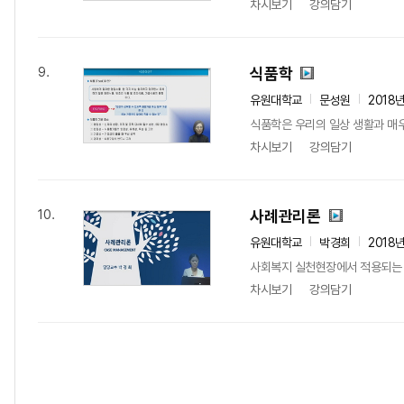
차시보기
강의담기
식품학
9.
유원대학교
문성원
2018
식품학은 우리의 일상 생활과 매
차시보기
강의담기
사례관리론
10.
유원대학교
박경희
2018
사회복지 실천현장에서 적용되는 사
차시보기
강의담기