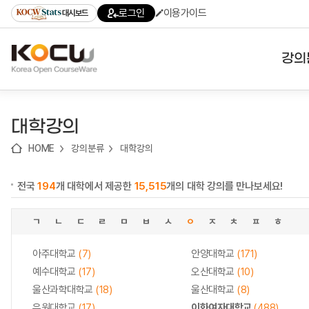
로
로
로
바
로그인
이용가이드
대시보드
가
가
가
로
기
기
기
가
(skip
기
to
강의
content)
대학
대학강의
기관
HOME
강의분류
대학강의
전공
전국
194
개 대학에서 제공한
15,515
개의 대학 강의를 만나보세요!
테마
ㄱ
ㄴ
ㄷ
ㄹ
ㅁ
ㅂ
ㅅ
ㅇ
ㅈ
ㅊ
ㅍ
ㅎ
아주대학교
(7)
안양대학교
(171)
예수대학교
(17)
오산대학교
(10)
울산과학대학교
(18)
울산대학교
(8)
유원대학교
(17)
이화여자대학교
(488)