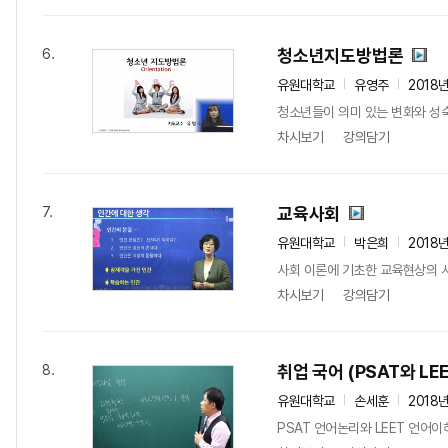
청소년지도방법론
6.
유원대학교
유영주
2018
청소년들이 의미 있는 변화와 성숙
차시보기
강의담기
교육사회
7.
유원대학교
박은희
2018
사회 이론에 기초한 교육현상의 
차시보기
강의담기
취업 국어 (PSAT와 LEE
8.
유원대학교
손세훈
2018
PSAT 언어논리와 LEET 언어