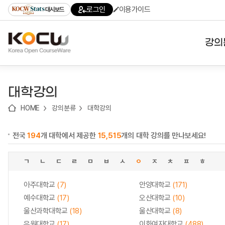
로
로
로
바
로그인
이용가이드
대시보드
가
가
가
로
기
기
기
가
(skip
기
to
강의
content)
대학
대학강의
기관
HOME
강의분류
대학강의
전공
전국
194
개 대학에서 제공한
15,515
개의 대학 강의를 만나보세요!
테마
ㄱ
ㄴ
ㄷ
ㄹ
ㅁ
ㅂ
ㅅ
ㅇ
ㅈ
ㅊ
ㅍ
ㅎ
아주대학교
(7)
안양대학교
(171)
예수대학교
(17)
오산대학교
(10)
울산과학대학교
(18)
울산대학교
(8)
유원대학교
(17)
이화여자대학교
(488)