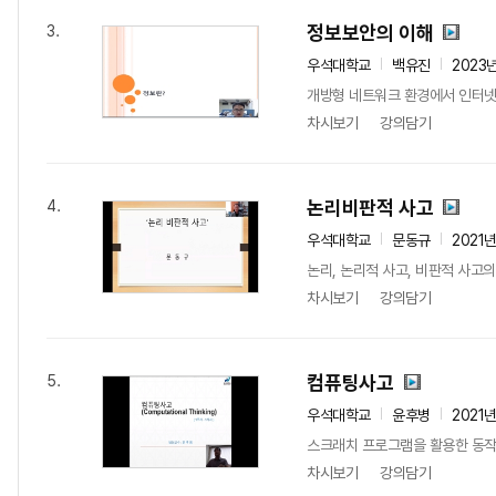
정보보안의 이해
3.
우석대학교
백유진
2023
개방형 네트워크 환경에서 인터넷
차시보기
강의담기
논리비판적 사고
4.
우석대학교
문동규
2021
논리, 논리적 사고, 비판적 사고
차시보기
강의담기
컴퓨팅사고
5.
우석대학교
윤후병
2021
스크래치 프로그램을 활용한 동작,
차시보기
강의담기