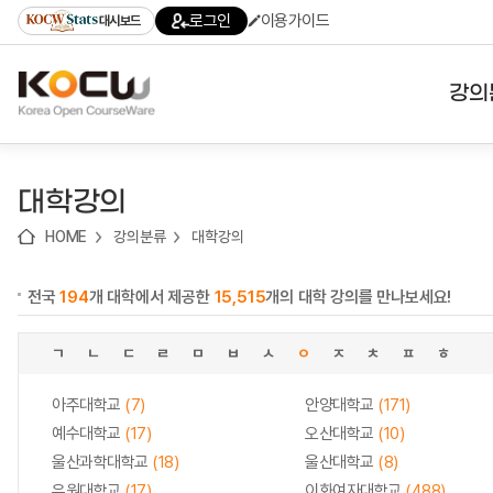
로
로
로
바
로그인
이용가이드
대시보드
가
가
가
로
기
기
기
가
(skip
기
to
강의
content)
대학
대학강의
기관
HOME
강의분류
대학강의
전공
전국
194
개 대학에서 제공한
15,515
개의 대학 강의를 만나보세요!
테마
ㄱ
ㄴ
ㄷ
ㄹ
ㅁ
ㅂ
ㅅ
ㅇ
ㅈ
ㅊ
ㅍ
ㅎ
아주대학교
(7)
안양대학교
(171)
예수대학교
(17)
오산대학교
(10)
울산과학대학교
(18)
울산대학교
(8)
유원대학교
(17)
이화여자대학교
(488)