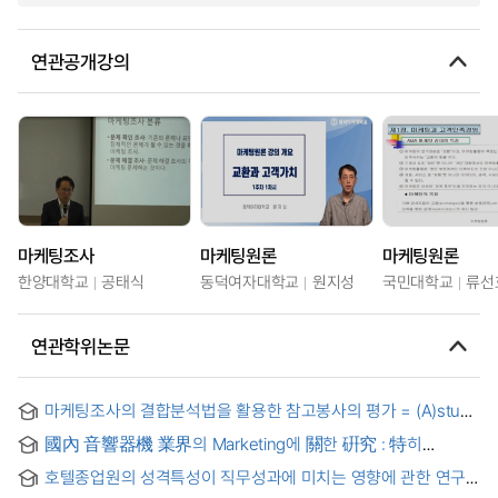
연관공개강의
마케팅조사
마케팅원론
마케팅원론
한양대학교
공태식
동덕여자대학교
원지성
국민대학교
류선
연관학위논문
마케팅조사의 결합분석법을 활용한 참고봉사의 평가 = (A)study
on the reference evaluation applying conjoint analysis of
國內 音響器機 業界의 Marketing에 關한 硏究 : 特히
the marketing research
電蓄購買者의 消費者 行動 分析을 重[실제는 中]心으로
호텔종업원의 성격특성이 직무성과에 미치는 영향에 관한 연구 :
직무자원활용성과 종업원서비스지향성의 매개역할 =