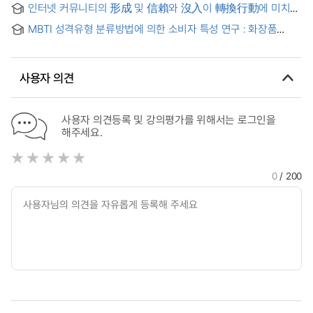
인터넷 커뮤니티의 形成 및 信賴와 沒入이 轉換行動에 미치는
(The)effects of personality traits on job performance of
影響 = (A)study on the effects of internet community
hotel service employees
MBTI 성격유형 분류방법에 의한 소비자 특성 연구 : 화장품
formation trust and commitment on the switching behavior
(립스틱)을 중심으로
of consumers
사용자 의견
사용자 의견등록 및 강의평가를 위해서는 로그인을
해주세요.
0
/ 200