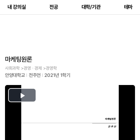
내 강의실
전공
대학/기관
테마
마케팅원론
사회과학 >경영ㆍ경제 >경영학
안양대학교
전주언
2021년 1학기
Play
Video