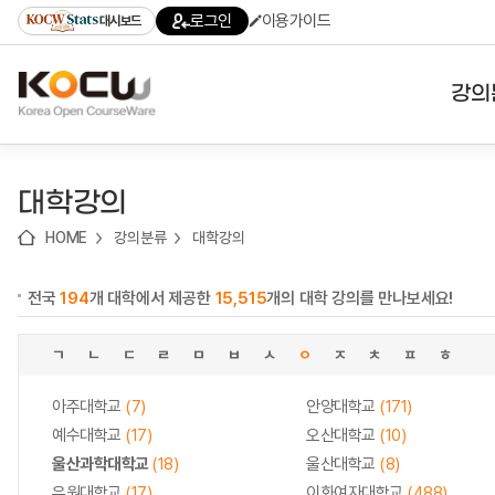
로
로
로
바
로그인
이용가이드
대시보드
가
가
가
로
기
기
기
가
(skip
기
to
강의
content)
대학
대학강의
기관
HOME
강의분류
대학강의
전공
전국
194
개 대학에서 제공한
15,515
개의 대학 강의를 만나보세요!
테마
ㄱ
ㄴ
ㄷ
ㄹ
ㅁ
ㅂ
ㅅ
ㅇ
ㅈ
ㅊ
ㅍ
ㅎ
아주대학교
(7)
안양대학교
(171)
예수대학교
(17)
오산대학교
(10)
울산과학대학교
(18)
울산대학교
(8)
유원대학교
(17)
이화여자대학교
(488)