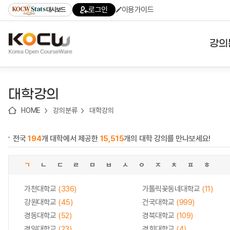
로
로
로
바
로그인
이용가이드
대시보드
가
가
가
로
기
기
기
가
(skip
기
to
강의
content)
대학
대학강의
기관
HOME
강의분류
대학강의
전공
전국
194
개 대학에서 제공한
15,515
개의 대학 강의를 만나보세요!
테마
ㄱ
ㄴ
ㄷ
ㄹ
ㅁ
ㅂ
ㅅ
ㅇ
ㅈ
ㅊ
ㅍ
ㅎ
가천대학교
(336)
가톨릭꽃동네대학교
(11)
강원대학교
(45)
건국대학교
(999)
경동대학교
(52)
경북대학교
(109)
경일대학교
(23)
경희대학교
(4)