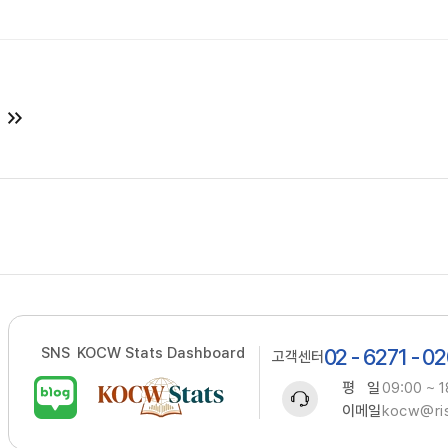
SNS
KOCW Stats Dashboard
02 - 6271 - 0
고객센터
평 일
09:00 ~ 1
이메일
kocw@ris