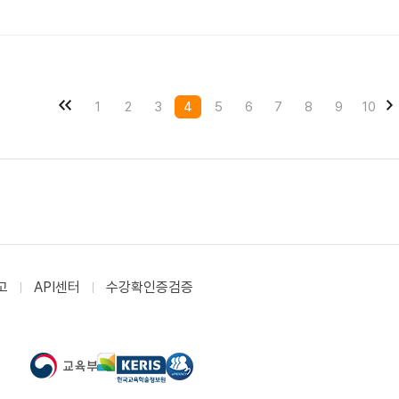
1
2
3
4
5
6
7
8
9
10
고
API센터
수강확인증검증