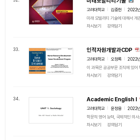
미래모빌리티기술
32.
고려대학교
김중헌
2022
미래 모빌리티 기술에 대해서 개관
차시보기
강의담기
인적자원개발과CDP
33.
고려대학교
오정록
2022
이 과목은 공공부문 조직에 있어 
차시보기
강의담기
Academic English I
34.
고려대학교
윤정용
2022
학문적 영어 능력, 국제적인 의사
차시보기
강의담기