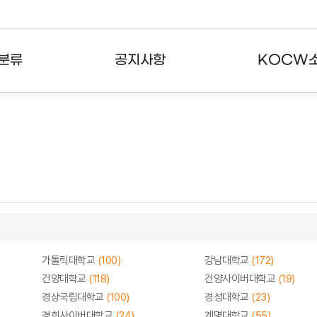
분류
공지사항
KOCW
강의
공지사항
KOCW란
강의
뉴스레터
활용안내
분야
주요통계현황
발자취
강의
서비스도움말
고객센터
가톨릭대학교
(100)
강남대학교
(172)
건양대학교
(118)
건양사이버대학교
(19)
경상국립대학교
(100)
경성대학교
(23)
경희사이버대학교
(24)
계명대학교
(55)