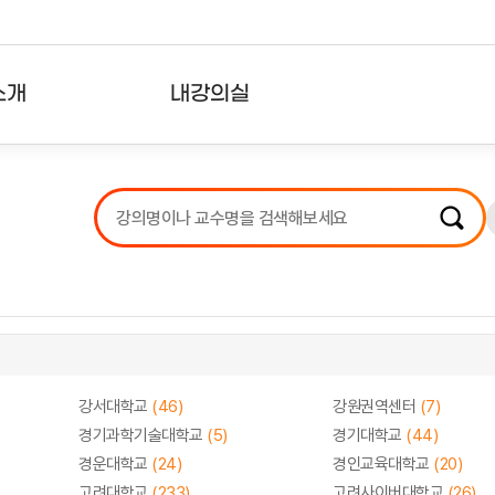
소개
내강의실
?
강의리스트
수강확인증강의
사용자의견
내강의클립
강서대학교
(46)
강원권역센터
(7)
경기과학기술대학교
(5)
경기대학교
(44)
경운대학교
(24)
경인교육대학교
(20)
고려대학교
(233)
고려사이버대학교
(26)