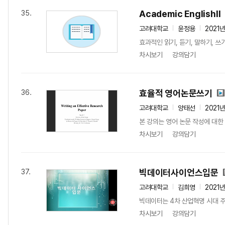
Academic EnglishⅡ
35.
고려대학교
윤정용
2021
효과적인 읽기, 듣기, 말하기, 
차시보기
강의담기
효율적 영어논문쓰기
36.
고려대학교
양태선
2021
본 강의는 영어 논문 작성에 대한 
차시보기
강의담기
빅데이터사이언스입문
37.
고려대학교
김희영
2021
빅데이터는 4차 산업혁명 시대 주
차시보기
강의담기