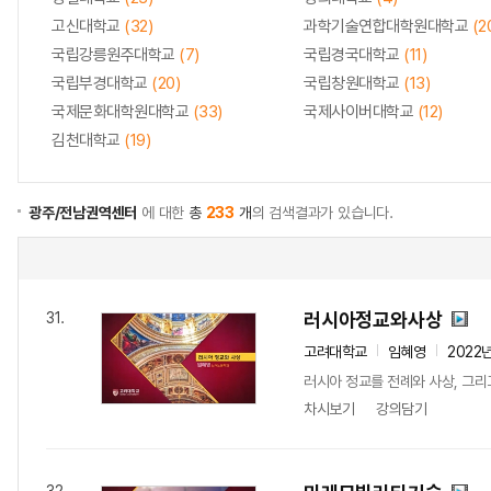
고신대학교
(32)
과학기술연합대학원대학교
(2
국립강릉원주대학교
(7)
국립경국대학교
(11)
국립부경대학교
(20)
국립창원대학교
(13)
국제문화대학원대학교
(33)
국제사이버대학교
(12)
김천대학교
(19)
광주/전남권역센터
에 대한
총
233
개
의 검색결과가 있습니다.
러시아정교와사상
31.
고려대학교
임혜영
2022
러시아 정교를 전례와 사상, 그리
차시보기
강의담기