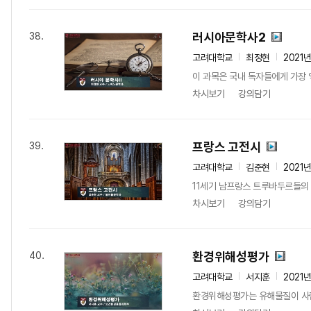
러시아문학사2
38.
고려대학교
최정현
2021
이 과목은 국내 독자들에게 가장 
차시보기
강의담기
프랑스 고전시
39.
고려대학교
김준현
2021
11세기 남프랑스 트루바두르들의 
차시보기
강의담기
환경위해성평가
40.
고려대학교
서지훈
2021
환경위해성평가는 유해물질이 사람