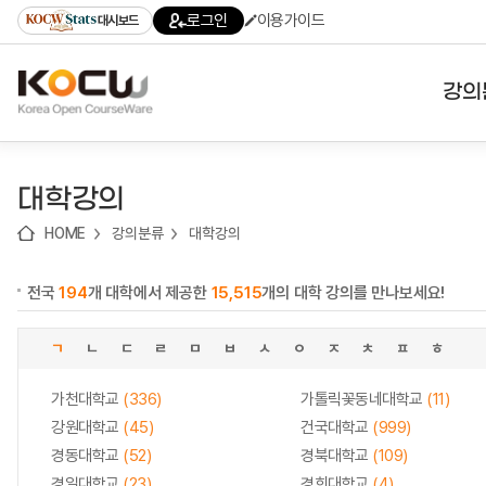
로
로
로
바
로그인
이용가이드
대시보드
가
가
가
로
기
기
기
가
(skip
기
to
강의
content)
대학
대학강의
기관
HOME
강의분류
대학강의
전공
전국
194
개 대학에서 제공한
15,515
개의 대학 강의를 만나보세요!
테마
ㄱ
ㄴ
ㄷ
ㄹ
ㅁ
ㅂ
ㅅ
ㅇ
ㅈ
ㅊ
ㅍ
ㅎ
가천대학교
(336)
가톨릭꽃동네대학교
(11)
강원대학교
(45)
건국대학교
(999)
경동대학교
(52)
경북대학교
(109)
경일대학교
(23)
경희대학교
(4)