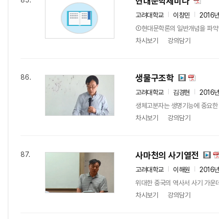
현대문학세미나
85.
고려대학교
이창민
2016
①현대문학론의 일반개념을 파악한
차시보기
강의담기
생물구조학
86.
고려대학교
김경현
2016
생체고분자는 생명기능에 중요한 구
차시보기
강의담기
사마천의 사기열전
87.
고려대학교
이해원
2016
위대한 중국의 역사서 사기 가운데
차시보기
강의담기