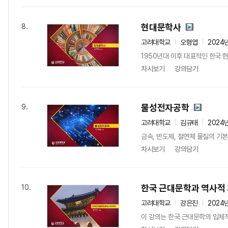
현대문학사
8.
고려대학교
오형엽
2024
1950년대 이후 대표적인 한국 
차시보기
강의담기
물성전자공학
9.
고려대학교
김규태
2024
금속, 반도체, 절연체 물질의 기본
차시보기
강의담기
한국 근대문학과 역사적
10.
고려대학교
강은진
2024
이 강의는 한국 근대문학의 입체적