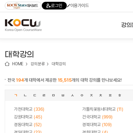
로
로
로
바
로그인
이용가이드
대시보드
가
가
가
로
기
기
기
가
(skip
기
to
강의
content)
대학
대학강의
기관
HOME
강의분류
대학강의
전공
전국
194
개 대학에서 제공한
15,515
개의 대학 강의를 만나보세요!
테마
ㄱ
ㄴ
ㄷ
ㄹ
ㅁ
ㅂ
ㅅ
ㅇ
ㅈ
ㅊ
ㅍ
ㅎ
가천대학교
(336)
가톨릭꽃동네대학교
(11)
강원대학교
(45)
건국대학교
(999)
경동대학교
(52)
경북대학교
(109)
경일대학교
(23)
경희대학교
(4)