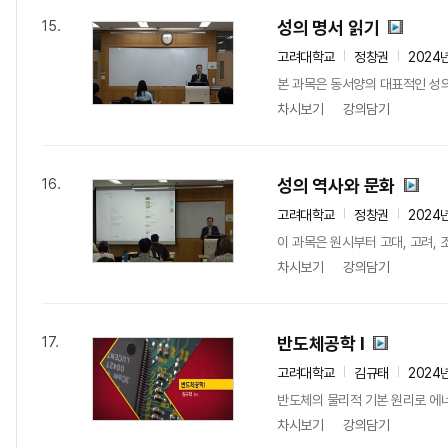
성의 명서 읽기
15.
고려대학교
정창권
2024
본 과목은 동서양의 대표적인 성의
차시보기
강의담기
성의 역사와 문화
16.
고려대학교
정창권
2024
이 과목은 원시부터 고대, 고려, 
차시보기
강의담기
반도체공학 I
17.
고려대학교
김규태
2024
반도체의 물리적 기본 원리로 에너
차시보기
강의담기