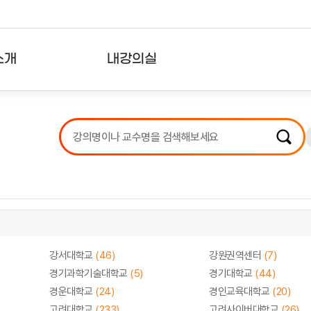
소개
내강의실
?
강의리스트
수강확인증강의
사용자의견
내강의클립
강서대학교
(46)
강원권역센터
(7)
경기과학기술대학교
(5)
경기대학교
(44)
경운대학교
(24)
경인교육대학교
(20)
고려대학교
(233)
고려사이버대학교
(26)