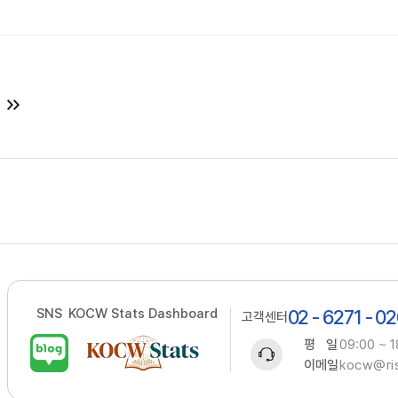
SNS
KOCW Stats Dashboard
02 - 6271 - 0
고객센터
평 일
09:00 ~ 1
이메일
kocw@ris