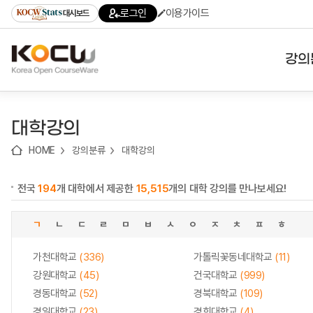
로
로
로
바
로그인
이용가이드
대시보드
가
가
가
로
기
기
기
가
(skip
기
to
강의
content)
대학
대학강의
기관
HOME
강의분류
대학강의
전공
전국
194
개 대학에서 제공한
15,515
개의 대학 강의를 만나보세요!
테마
ㄱ
ㄴ
ㄷ
ㄹ
ㅁ
ㅂ
ㅅ
ㅇ
ㅈ
ㅊ
ㅍ
ㅎ
가천대학교
(336)
가톨릭꽃동네대학교
(11)
강원대학교
(45)
건국대학교
(999)
경동대학교
(52)
경북대학교
(109)
경일대학교
(23)
경희대학교
(4)