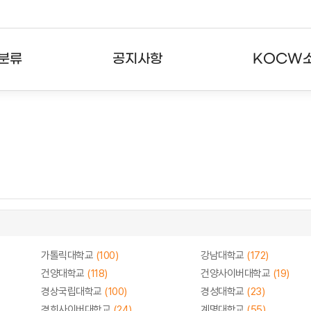
분류
공지사항
KOCW
강의
공지사항
KOCW란
강의
뉴스레터
활용안내
분야
주요통계현황
발자취
강의
서비스도움말
고객센터
가톨릭대학교
(100)
강남대학교
(172)
건양대학교
(118)
건양사이버대학교
(19)
경상국립대학교
(100)
경성대학교
(23)
경희사이버대학교
(24)
계명대학교
(55)