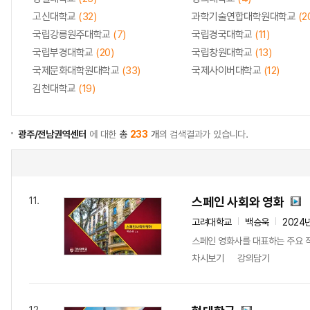
고신대학교
(32)
과학기술연합대학원대학교
(2
국립강릉원주대학교
(7)
국립경국대학교
(11)
국립부경대학교
(20)
국립창원대학교
(13)
국제문화대학원대학교
(33)
국제사이버대학교
(12)
김천대학교
(19)
광주/전남권역센터
에 대한
총
233
개
의 검색결과가 있습니다.
스페인 사회와 영화
11.
고려대학교
백승욱
2024
스페인 영화사를 대표하는 주요 작품
차시보기
강의담기