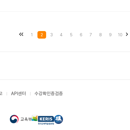
1
2
3
4
5
6
7
8
9
10
고
API센터
수강확인증검증