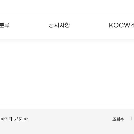
분류
공지사항
KOCW
강의
공지사항
KOCW란
강의
뉴스레터
활용안내
분야
주요통계현황
발자취
강의
서비스도움말
고객센터
과학기타 >심리학
조회수