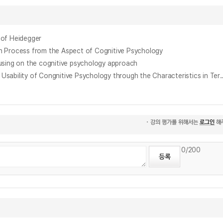
of Heidegger
ess from the Aspect of Cognitive Psychology
g on the cognitive psychology approach
인지심리학의 기억특성 측면에서 본 김치냉장고의 사용편의성에 관한연구 : 컨트롤 패널 인터페이스를 중심으로 = A Study on the Kimchi Refrigerator Usability of Congnitiv
0
/200