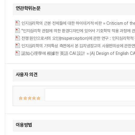
연관학위논문
인지심리학의 근본 전제들에 대한 하이데거적 비판 = Criticism of the Funda
"인지심리학 관점에 의한 환경디자인에 있어서 기호학적 적용 과정에 관한 연구" : 신도시
전쟁 원인으로서의 오인(misperception)에 관한 연구 : 인지심리학적 접근방법을 중
認知心理學에 根據한 英語 CAI 設計 = (A) Design of English CAI b
사용자 의견
이용방법