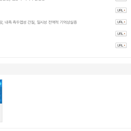
탕, 내측 측두엽성 간질, 일시성 전역적 기억상실증