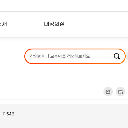
소개
내강의실
?
강의리스트
수강확인증강의
사용자의견
내강의클립
11,546