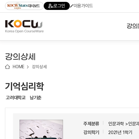
로
로
로
바
로그인
이용가이드
대시보드
가
가
가
로
기
기
기
가
(skip
기
to
강의
content)
대학
강의상세
기관
HOME
강의상세
전공
기억심리학
테마
고려대학교
남기춘
주제분류
인문과학 >인문
강의학기
2021년 1학기