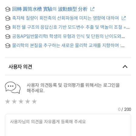
回轉 圓筒水槽 實驗의 波動類型 分析
축자체 질량이 회전축의 선회파동에 미치는 영향에 대하여
회전 쉘 구조의 응답신호 기반 모드변수 추출 및 맥놀이 조절 =
Modal Parameter Extraction and Beat Tuning Based on
공동AP일반물리학Ⅰ 학생의 유형과 인식 및 단원의 난이도와
Response Signal of Shells-of-Revolution
흥미도 분석
물리학의 본질을 추구하는 새로운 물리학 교재를 지향하며 :
Leon Cooper의 일반물리학 교재 사례 연구를 중심으로
사용자 의견
사용자 의견등록 및 강의평가를 위해서는 로그인을
해주세요.
0
/ 200