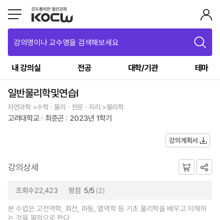
강의명이나 교수명을 검색해보세요
내 강의실
전공
대학/기관
테마
일반물리학및연습I
자연과학 >수학ㆍ물리ㆍ천문ㆍ지리 >물리학
고려대학교
최준곤
2023년 1학기
강의계획서
강의상세
조회수22,423
평점
5/5
(2)
본 수업은 고전역학, 회전, 파동, 열역학 등 기초 물리학을 배우고 이해하
는 것을 목적으로 한다.