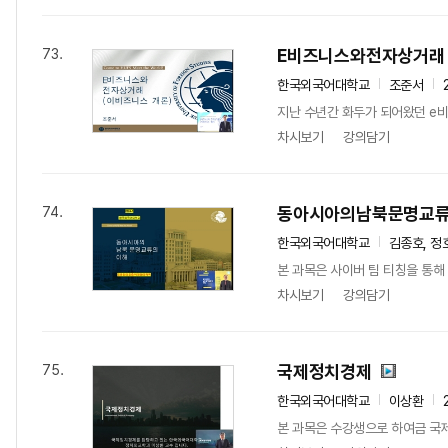
E비즈니스와전자상거래
73.
한국외국어대학교
조준서
지난 수년간 화두가 되어왔던 e
차시보기
강의담기
동아시아의남북문명교
74.
한국외국어대학교
김종호, 정
본 과목은 사이버 팀 티칭을 통해
차시보기
강의담기
국제정치경제
75.
한국외국어대학교
이상환
본 과목은 수강생으로 하여금 국