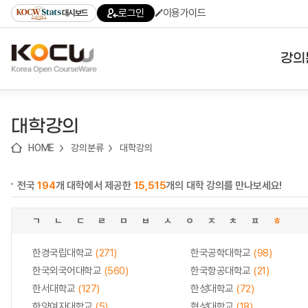
로
로
로
바
로그인
이용가이드
대시보드
가
가
가
로
기
기
기
가
(skip
기
to
강의
content)
대학
대학강의
기관
HOME
강의분류
대학강의
전공
전국
194
개 대학에서 제공한
15,515
개의 대학 강의를 만나보세요!
테마
ㄱ
ㄴ
ㄷ
ㄹ
ㅁ
ㅂ
ㅅ
ㅇ
ㅈ
ㅊ
ㅍ
ㅎ
한경국립대학교
(271)
한국공학대학교
(98)
한국외국어대학교
(560)
한국항공대학교
(21)
한서대학교
(127)
한성대학교
(72)
한양여자대학교
(5)
협성대학교
(18)