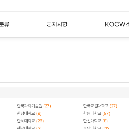
분류
공지사항
KOCW
강의
공지사항
KOCW란
강의
뉴스레터
활용안내
분야
주요통계현황
발자취
강의
서비스도움말
고객센터
한국과학기술원
(27)
한국교원대학교
(27)
한남대학교
(9)
한동대학교
(97)
한세대학교
(26)
한신대학교
(8)
혜전대학교
(3)
호남대학교
(112)