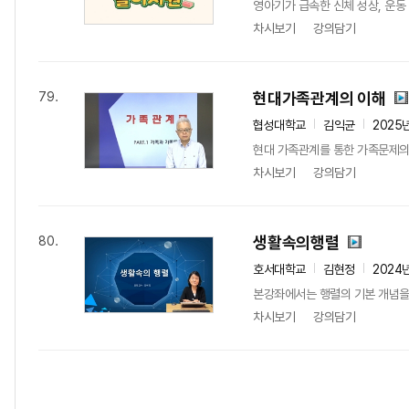
영아기가 급속한 신체 성상, 운동
차시보기
강의담기
현대가족관계의 이해
79.
협성대학교
김익균
2025
현대 가족관계를 통한 가족문제의
차시보기
강의담기
생활속의행렬
80.
호서대학교
김현정
2024
본강좌에서는 행렬의 기본 개념을 
차시보기
강의담기