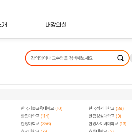
소개
내강의실
?
강의리스트
수강확인증강의
사용자의견
내강의클립
한국기술교육대학교
(10)
한국성서대학교
(39)
한림대학교
(114)
한림성심대학교
(3)
한양대학교
(356)
한양사이버대학교
(13)
호서대학교
(78)
호원대학교
(3)