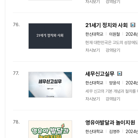
차시보기
강의담기
21세기 정치와 사회
76.
한신대학교
이원철
2024
현재 대한민국은 고도의 성장에도 
차시보기
강의담기
세무신고실무
77.
한신대학교
양윤석
2024
세무 신고의 기본 개념과 절차를 이
차시보기
강의담기
영유아발달과 놀이지원
78.
한신대학교
김영주
2024