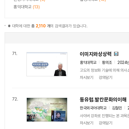
홍익대학교
(13)
ㅎ
대학에 대한
총
2,110
개
의 검색결과가 있습니다.
이미지와상상력
71.
홍익대학교
황의조
2024
고도의 정보화 기술에 의해 의사소
차시보기
강의담기
동유럽.발칸문화의이해
72.
한국외국어대학교
김철민
사이버 강좌로 진행되는 본 과목은
차시보기
강의담기