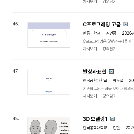
차시보기
강의담기
C프로그래밍 고급
46.
한동대학교
김인중
2026
C프로그래밍은 SW전공자들이 1학
차시보기
강의담기
발상과표현
47.
한국공학대학교
박노섭
20
기존의 고정관념을 벗어나 창의적
차시보기
강의담기
3D 모델링1
48.
한국공학대학교
김현
202