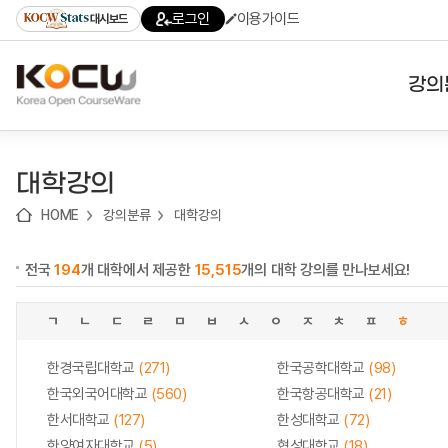
로
로
로
바
로그인
이용가이드
대시보드
가
가
가
로
기
기
기
가
(skip
기
to
강의
content)
대학
대학강의
기관
HOME
강의분류
대학강의
전공
전국
194
개 대학에서 제공한
15,515
개의 대학 강의를 만나보세요!
테마
ㄱ
ㄴ
ㄷ
ㄹ
ㅁ
ㅂ
ㅅ
ㅇ
ㅈ
ㅊ
ㅍ
ㅎ
한경국립대학교
(271)
한국공학대학교
(98)
한국외국어대학교
(560)
한국항공대학교
(21)
한서대학교
(127)
한성대학교
(72)
한양여자대학교
(5)
협성대학교
(18)