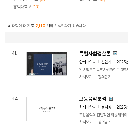
홍익대학교
(13)
ㅎ
대학에 대한
총
2,110
개
의 검색결과가 있습니다.
특별사법경찰론
41.
한세대학교
신현기
2025
일반적으로 특별사법경찰은 행정범
차시보기
강의담기
고등음악분석
42.
한세대학교
정지영
2025
조성음악의 전반적인 화성체계와 
차시보기
강의담기