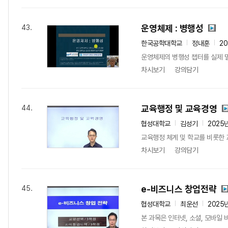
운영체제 : 병행성
43.
한국공학대학교
정내훈
2
운영체제의 병행성 챕터를 실제 
차시보기
강의담기
교육행정 및 교육경영
44.
협성대학교
김성기
2025
교육행정 체계 및 학교를 비롯한 
차시보기
강의담기
e-비즈니스 창업전략
45.
협성대학교
최운선
2025
본 과목은 인터넷, 소셜, 모바일