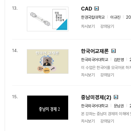
CAD
13.
한경국립대학교
이규진
20
차시보기
강의담기
한국어교재론
14.
한국외국어대학교
김민영
이 수업은 한국어를 모국어로 하지
차시보기
강의담기
중남미경제(2)
15.
한국외국어대학교
문남권
본 강좌는 중남미 경제의 이해에 
차시보기
강의담기