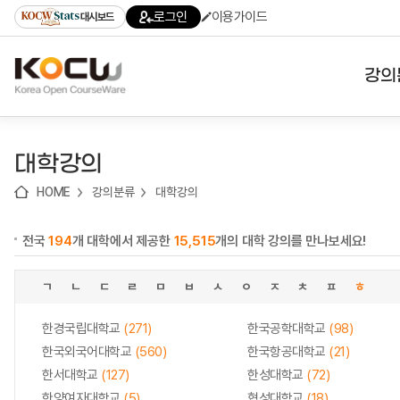
로
로
로
바
로그인
이용가이드
대시보드
가
가
가
로
기
기
기
가
(skip
기
to
강의
content)
대학
대학강의
기관
HOME
강의분류
대학강의
전공
전국
194
개 대학에서 제공한
15,515
개의 대학 강의를 만나보세요!
테마
ㄱ
ㄴ
ㄷ
ㄹ
ㅁ
ㅂ
ㅅ
ㅇ
ㅈ
ㅊ
ㅍ
ㅎ
한경국립대학교
(271)
한국공학대학교
(98)
한국외국어대학교
(560)
한국항공대학교
(21)
한서대학교
(127)
한성대학교
(72)
한양여자대학교
(5)
협성대학교
(18)