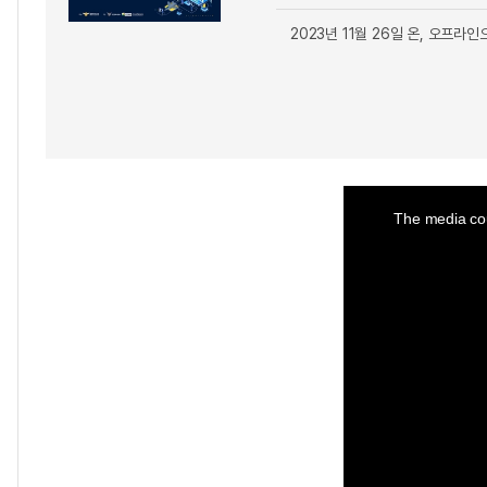
2023년 11월 26일 온, 오프라
This
is
a
The media cou
modal
window.