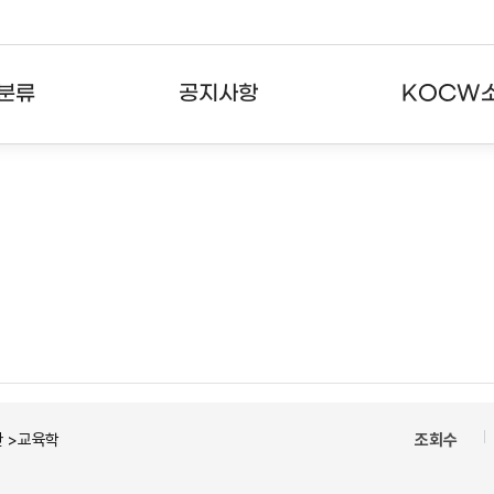
분류
공지사항
KOCW
강의
공지사항
KOCW란
강의
뉴스레터
활용안내
분야
주요통계현황
발자취
강의
서비스도움말
고객센터
 >교육학
조회수