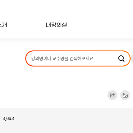
소개
내강의실
?
강의리스트
수강확인증강의
사용자의견
내강의클립
3,663