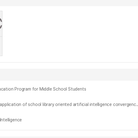
ion Program for Middle School Students
창의적 문제해결력 향상을 위한 학교도서관 인공지능 융합교육 프로그램의 개발과 적용 : 중학교 자유학기제 주제선택수업 중심으로 = Development and application of school library oriented artificial intelligence convergence education 
ntelligence