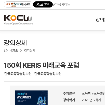
로
로
로
바
로그인
이용가이드
대시보드
가
가
가
로
기
기
기
가
(skip
기
to
강의
content)
대학
강의상세
기관
HOME
강의상세
전공
150회 KERIS 미래교육 포럼
테마
한국교육학술정보원
한국교육학술정보원
주제분류
교육학 >교육일반
강의학기
2023년 2학기