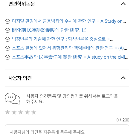
연관학위논문
디지털 환경에서 금융범죄의 수사에 관한 연구 = A Study on
the Investigation of Financial Crimes in a Digital
開化期 民事訴訟制度에 관한 硏究
Environment
법정변론의 기술에 관한 연구 : 형사변론을 중심으로 =
Research on the skills of oral argumentationin criminal
스포츠 활동에 있어서 위험관리와 책임분배에 관한 연구 = (A)
court
Study on the Risk Management in the Sport Activity and
스포츠事故와 民事責任에 關한 硏究 = A study on the civil
Liability Allocation
liability in sport accidents
사용자 의견
사용자 의견등록 및 강의평가를 위해서는 로그인을
해주세요.
0
/ 200