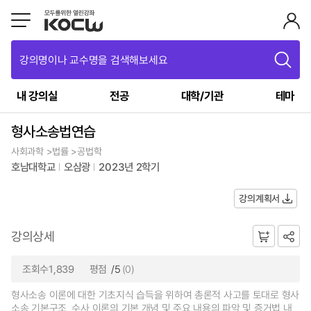
강의명이나 교수명을 검색해보세요
내 강의실
전공
대학/기관
테마
형사소송법연습
사회과학 >법률 >공법학
호남대학교
오삼광
2023년 2학기
강의계획서
강의상세
조회수1,839
평점
/5
(0)
형사소송 이론에 대한 기초지식 습득을 위하여 총론적 사고를 토대로 형사
소송 기본구조, 수사 이론의 기본 개념 및 주요 내용의 파악 및 증거법 내