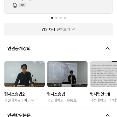
URL
강의차시
전체보기
연관공개강의
형사소송법2
형사소송법
형사법연습Ⅱ
가천대학교
이근우
국민대학교
윤동호
대전대학교
박행
연관학위논문