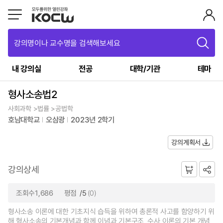
강의명이나 교수명을 검색해보세요
내 강의실
전공
대학/기관
테마
형사소송법2
사회과학 >법률 >공법학
호남대학교
오삼광
2023년 2학기
강의계획서
강의상세
조회수1,686
평점
/5
(0)
형사소송 이론에 대한 기초지식 습득을 위하여 총론적 사고를 함양하기 위
해 형사소송의 기본개념과 함께 이념과 기본구조, 수사 이론의 기본 개념