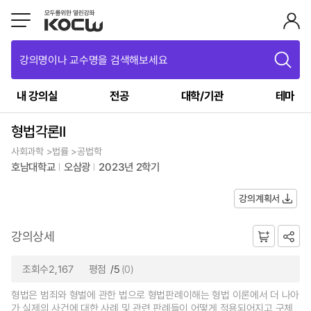
강의명이나 교수명을 검색해보세요
내 강의실
전공
대학/기관
테마
형법각론II
사회과학 >법률 >공법학
호남대학교
오삼광
2023년 2학기
강의계획서
강의상세
조회수2,167
평점
/5
(0)
형법은 범죄와 형벌에 관한 법으로 형법판례이해는 형법 이론에서 더 나아
가 실제의 사건에 대한 사례 및 관련 판례들이 어떻게 적용되어지고 구체