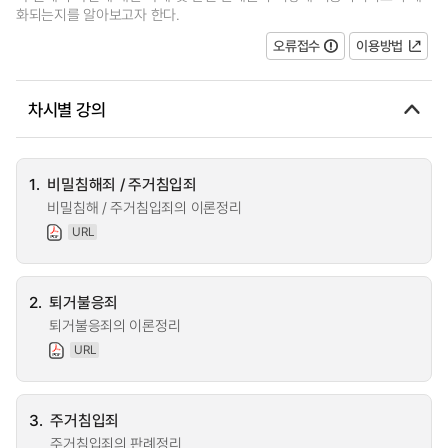
화되는지를 알아보고자 한다.
오류접수
이용방법
차시별 강의
1.
비밀침해죄 / 주거침입죄
비밀침해 / 주거침입죄의 이론정리
URL
2.
퇴거불응죄
퇴거불응죄의 이론정리
URL
3.
주거침입죄
주거침입죄의 판례정리