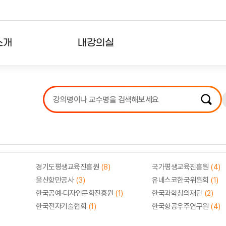
소개
내강의실
?
강의리스트
수강확인증강의
사용자의견
내강의클립
경기도평생교육진흥원
(8)
국가평생교육진흥원
(4)
울산항만공사
(3)
유네스코한국위원회
(1)
한국공예·디자인문화진흥원
(1)
한국과학창의재단
(2)
한국전자기술협회
(1)
한국항공우주연구원
(4)