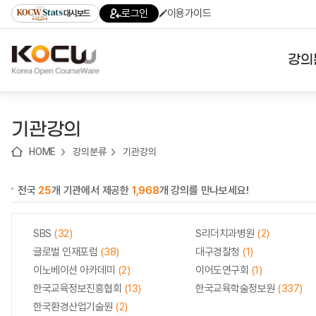
로
로
로
바
로그인
이용가이드
대시보드
가
가
가
로
기
기
기
가
(skip
기
to
강의
content)
대학
기관강의
기관
HOME
강의분류
기관강의
전공
전국
25
개 기관에서 제공한
1,968
개 강의를 만나보세요!
테마
SBS
(32)
S리더치과병원
(2)
글로벌 인재포럼
(38)
대구경찰청
(1)
이노베이션 아카데미
(2)
이어도연구회
(1)
한국교육정보진흥협회
(13)
한국교육학술정보원
(337)
한국환경산업기술원
(2)