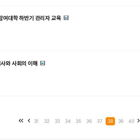
on 참여대학 하반기 관리자 교육
역사와 사회의 이해
31
32
33
34
35
36
37
38
39
40