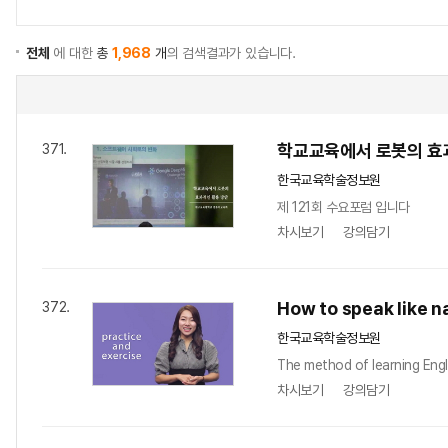
전체
에 대한
총
1,968
개
의 검색결과가 있습니다.
학교교육에서 로봇의 효
371.
한국교육학술정보원
제 121회 수요포럼 입니다
차시보기
강의담기
How to speak like n
372.
한국교육학술정보원
The method of learning Engli
차시보기
강의담기