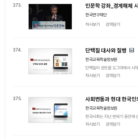
인문학 강좌_경계해체 
373.
한국연구재단
차시보기
강의담기
단백질 대사와 질병
374.
한국교육학술정보원
단백질이 센트랄 도그마에서 시작
차시보기
강의담기
사회변동과 현대 한국인
375.
한국교육학술정보원
한국사회는 지난 반세기 동안에 산
차시보기
강의담기