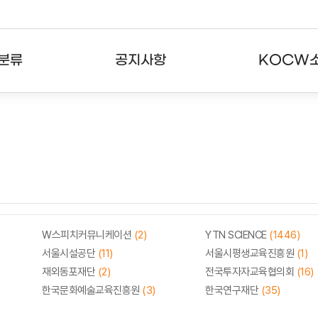
분류
공지사항
KOCW
강의
공지사항
KOCW란
강의
뉴스레터
활용안내
분야
주요통계현황
발자취
강의
서비스도움말
고객센터
W스피치커뮤니케이션
(2)
YTN SCIENCE
(1446)
서울시설공단
(11)
서울시평생교육진흥원
(1)
재외동포재단
(2)
전국투자자교육협의회
(16)
한국문화예술교육진흥원
(3)
한국연구재단
(35)