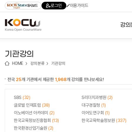
로
로
로
바
로그인
이용가이드
대시보드
가
가
가
로
기
기
기
가
(skip
기
to
강의
content)
대학
기관강의
기관
HOME
강의분류
기관강의
전공
전국
25
개 기관에서 제공한
1,968
개 강의를 만나보세요!
테마
SBS
(32)
S리더치과병원
(2)
글로벌 인재포럼
(38)
대구경찰청
(1)
이노베이션 아카데미
(2)
이어도연구회
(1)
한국교육정보진흥협회
(13)
한국교육학술정보원
(337)
한국환경산업기술원
(2)