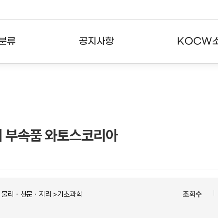
분류
공지사항
KOCW
강의
공지사항
KOCW란
강의
뉴스레터
활용안내
분야
주요통계현황
발자취
변기 부속품 와토스코리아
강의
서비스도움말
고객센터
ㆍ물리ㆍ천문ㆍ지리 >기초과학
조회수