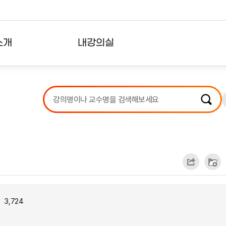
소개
내강의실
?
강의리스트
수강확인증강의
사용자의견
내강의클립
3,724