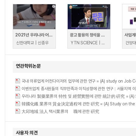
2021년 우리나라 어린이장래희망 1위는
광고 활용의 정석을 보여준 대리운전 업계의 신화, 김동근 대표
사업계
신한대학교 | 신종우
YTN SCIENCE | YTN SCIENCE
건양대
연관학위논문
국내 의류업계 머천다이저의 업무에 관한 연구 = (A) study on Job Conten
우리나라 製藥業界의 特性 및 經營實態에 관한 統計的 硏究 = (A) Statistical S
韓國化纖 業界의 賃金決定過程에 관한 硏究 = (A) Study on the Wage-De
大邱地域 法人 택시業界의 離職에 관한 硏究
사용자 의견