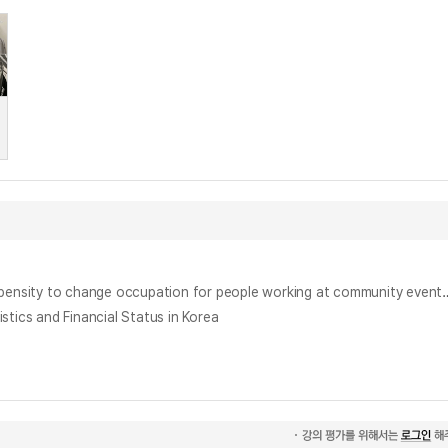
이벤트업계 종사원들의 직무만족과 이직성향에 관한 연구 : 서울지역 이벤트업계 종사원들을 중심으로 = A Study on the satisfaction of job
 and Financial Status in Korea