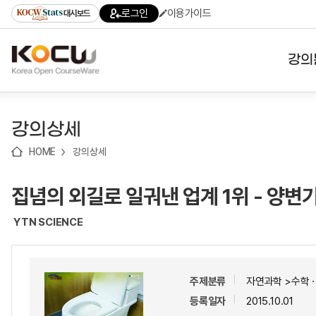
로
로
로
바
로그인
이용가이드
대시보드
가
가
가
로
기
기
기
가
(skip
기
to
강의
content)
대학
강의상세
기관
HOME
강의상세
전공
집념의 외길로 일궈낸 업계 1위 - 양
테마
YTN SCIENCE
주제분류
자연과학 >수학
등록일자
2015.10.01