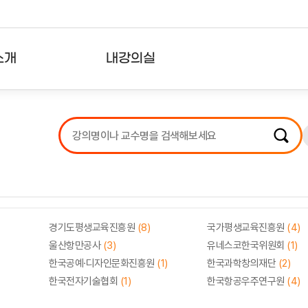
소개
내강의실
?
강의리스트
수강확인증강의
사용자의견
내강의클립
경기도평생교육진흥원
(8)
국가평생교육진흥원
(4)
울산항만공사
(3)
유네스코한국위원회
(1)
한국공예·디자인문화진흥원
(1)
한국과학창의재단
(2)
한국전자기술협회
(1)
한국항공우주연구원
(4)