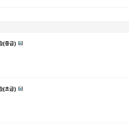
습(중급)
습(초급)