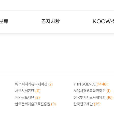
분류
공지사항
KOCW
강의
공지사항
KOCW란
강의
뉴스레터
활용안내
분야
주요통계현황
발자취
강의
서비스도움말
고객센터
W스피치커뮤니케이션
(2)
YTN SCIENCE
(1446)
서울시설공단
(11)
서울시평생교육진흥원
(1)
재외동포재단
(2)
전국투자자교육협의회
(16)
한국문화예술교육진흥원
(3)
한국연구재단
(35)