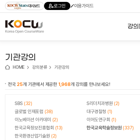
로
로
로
바
로그인
이용가이드
대시보드
가
가
가
로
기
기
기
가
(skip
기
to
강의
content)
대학
기관강의
기관
HOME
강의분류
기관강의
전공
전국
25
개 기관에서 제공한
1,968
개 강의를 만나보세요!
테마
SBS
(32)
S리더치과병원
(2)
글로벌 인재포럼
(38)
대구경찰청
(1)
이노베이션 아카데미
(2)
이어도연구회
(1)
한국교육정보진흥협회
(13)
한국교육학술정보원
(337)
한국환경산업기술원
(2)