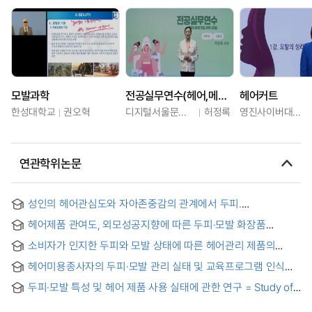
모발과학
전공실무연수(헤어,메이크업,피부,네일)
헤어커트
한성대학교
권오혁
디지털서울문화예술대학교
허정록
영진사이버대학교
연관학위논문
성인의 헤어관심도와 자아존중감의 관계에서 두피․
모발관리행동의 매개효과 = The Mediating Effect of Scalp
헤어제품 관여도, 외모성공지향에 따른 두피·모발 화장품
and Hair Care Behavior on the Relationship between Adult
구매행동에 미치는 영향 : 20~50대 성인 남성 중심으로 = The
Interest in Hair and Self-Esteem
소비자가 인지한 두피와 모발 상태에 따른 헤어관리 제품의
Influence of Involvement in Hair Care Products and
구매의도 연구 = A study on the purchase intention of hair
Appearance based Success Orientation on Scalp & Hair
헤어미용종사자의 두피·모발 관리 실태 및 교육프로그램 인식
care products according to the scalp and hair condition
Cosmetics Purchase Behavior : Focusing on men in their
연구 : 대전·충청지역 중심으로 = Study on recognition of
perceived by consumers
20~50s
두피·모발 특성 및 헤어 제품 사용 실태에 관한 연구 = Study of
education programs and reality of scalp and hair care of
the utilization of hair products with a scalp and hair
Hair beautician