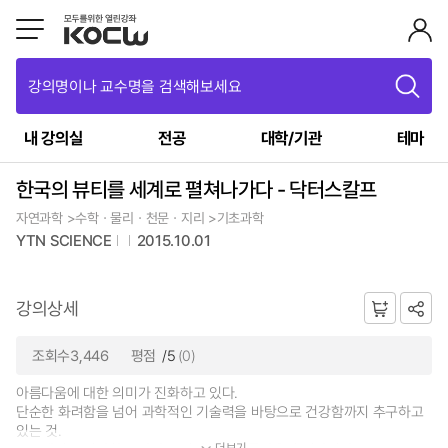
강의명이나 교수명을 검색해보세요
내 강의실
전공
대학/기관
테마
한국의 뷰티를 세계로 펼쳐나가다 - 닥터스칼프
자연과학 >수학ㆍ물리ㆍ천문ㆍ지리 >기초과학
YTN SCIENCE
2015.10.01
강의상세
조회수3,446
평점
/5
(0)
아름다움에 대한 의미가 진화하고 있다.
단순한 화려함을 넘어 과학적인 기술력을 바탕으로 건강함까지 추구하고
있는 것.
더보기