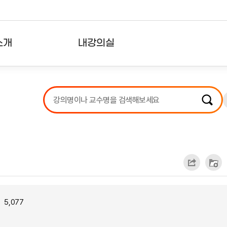
소개
내강의실
?
강의리스트
수강확인증강의
사용자의견
내강의클립
5,077