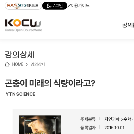
로
로
로
바
로그인
이용가이드
대시보드
가
가
가
로
기
기
기
가
(skip
기
to
강의
content)
대학
강의상세
기관
HOME
강의상세
전공
곤충이 미래의 식량이라고?
테마
YTN SCIENCE
주제분류
자연과학 >수학
등록일자
2015.10.01