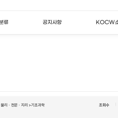
분류
공지사항
KOCW
강의
공지사항
KOCW란
강의
뉴스레터
활용안내
분야
주요통계현황
발자취
강의
서비스도움말
고객센터
ㆍ물리ㆍ천문ㆍ지리 >기초과학
조회수